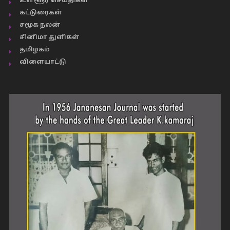
உள்ளூர் செய்திகள்
கட்டுரைகள்
சமூக நலன்
சினிமா துளிகள்
தமிழகம்
விளையாட்டு