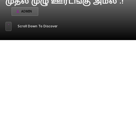
முதல் முழு ஊரடங்கு அமல் .!
ADMIN
Scroll Down To Discover