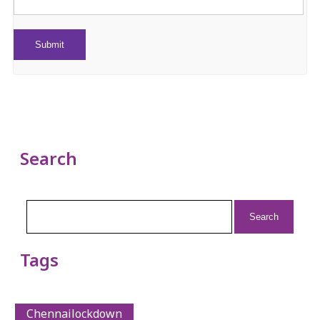
Search
Search
for:
Tags
Chennailockdown