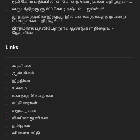
ரூ.5 கோடி மதிப்பிலான போதை பொருட்கள் பறிமுதல் –…
வருடத்திற்கு ரூ.800 கோடி நஷ்டம் … ஜூன் 15…
தூத்துக்குடியில் இருந்து இலங்கைக்கு கடத்த முயன்ற
பொருட்கள் பறிமுதல்…!
பிரதமராக பதவியேற்று 12 ஆண்டுகள் நிறைவு –
நேருவின்…
Links
அரசியல்
ஆன்மிகம்
இந்தியா
உலகம்
உள்ளூர் செய்திகள்
கட்டுரைகள்
சமூக நலன்
சினிமா துளிகள்
தமிழகம்
விளையாட்டு