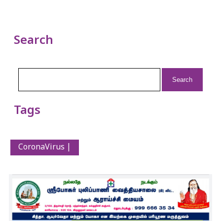
Search
Search
for:
Tags
CoronaVirus |