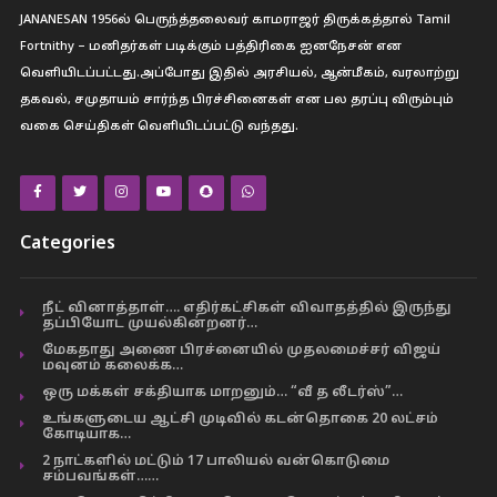
JANANESAN 1956ல் பெருந்த்தலைவர் காமராஜர் திருக்கத்தால் Tamil
Fortnithy – மனிதர்கள் படிக்கும் பத்திரிகை ஐனநேசன் என
வெளியிடப்பட்டது.அப்போது இதில் அரசியல், ஆன்மீகம், வரலாற்று
தகவல், சமுதாயம் சார்ந்த பிரச்சினைகள் என பல தரப்பு விரும்பும்
வகை செய்திகள் வெளியிடப்பட்டு வந்தது.
Categories
நீட் வினாத்தாள்…. எதிர்கட்சிகள் விவாதத்தில் இருந்து
தப்பியோட முயல்கின்றனர்…
மேகதாது அணை பிரச்னையில் முதலமைச்சர் விஜய்
மவுனம் கலைக்க…
ஒரு மக்கள் சக்தியாக மாறனும்… “வீ த லீடர்ஸ்”…
உங்களுடைய ஆட்சி முடிவில் கடன்தொகை 20 லட்சம்
கோடியாக…
2 நாட்களில் மட்டும் 17 பாலியல் வன்கொடுமை
சம்பவங்கள்……