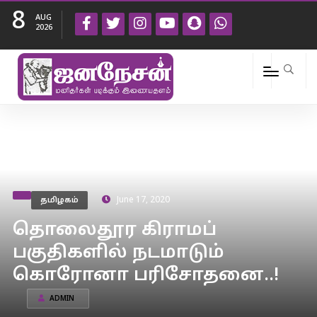
8
AUG
2026
தமிழகம்
June 17, 2020
தொலைதூர கிராமப்
பகுதிகளில் நடமாடும்
கொரோனா பரிசோதனை..!
ADMIN