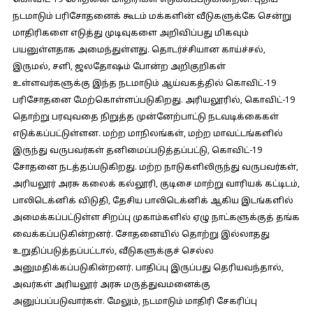
கொவிட்-19 சோதனை மாதிரிகள் எடுக்கப்படுகின்றன. புதிய
நடமாடும் பரிசோதனைக் கூடம் மக்களின் வீடுகளுக்கே சென்று
மாதிரிகளை எடுத்து முடிவுகளை அறிவிப்பது மிகவும்
பயனுள்ளதாக அமைந்துள்ளது. தொடர்ச்சியான காய்ச்சல்,
இருமல், சளி, ஜலதோஷம் போன்ற அறிகுறிகள்
உள்ளவர்களுக்கு இந்த நடமாடும் ஆய்வகத்தில் கொவிட்-19
பரிசோதனை மேற்கொள்ளப்படுகிறது. அரியலூரில், கொவிட்-19
தொற்று பரவுவதை நிறுத்த முன்னேற்பாட்டு நடவடிக்கைகள்
எடுக்கப்பட்டுள்ளன. மற்ற மாநிலங்கள், மற்ற மாவட்டங்களில்
இருந்து வருபவர்கள் தனிமைப்படுத்தப்பட்டு, கொவிட்-19
சோதனை நடத்தப்படுகிறது. மற்ற நாடுகளிலிருந்து வருபவர்கள்,
அரியலூர் அரசு கலைக் கல்லூரி, குடிசை மாற்று வாரியக் கட்டிடம்,
பாலிடெக்னிக் விடுதி, தேசிய பாலிடெக்னிக் ஆகிய இடங்களில்
அமைக்கப்பட்டுள்ள சிறப்பு முகாம்களில் ஏழு நாட்களுக்குத் தங்க
வைக்கப்படுகின்றனர். சோதனையில் தொற்று இல்லாதது
உறுதிப்படுத்தப்பட்டால், வீடுகளுக்குச் செல்ல
அனுமதிக்கப்படுகின்றனர். பாதிப்பு இருப்பது தெரியவந்தால்,
அவர்கள் அரியலூர் அரசு மருத்துவமனைக்கு
அனுப்பப்படுவார்கள். மேலும், நடமாடும் மாதிரி சேகரிப்பு