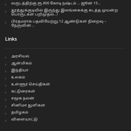
வருடத்திற்கு ரூ.800 கோடி நஷ்டம் … ஜூன் 15…
தூத்துக்குடியில் இருந்து இலங்கைக்கு கடத்த முயன்ற
பொருட்கள் பறிமுதல்…!
பிரதமராக பதவியேற்று 12 ஆண்டுகள் நிறைவு –
நேருவின்…
Links
அரசியல்
ஆன்மிகம்
இந்தியா
உலகம்
உள்ளூர் செய்திகள்
கட்டுரைகள்
சமூக நலன்
சினிமா துளிகள்
தமிழகம்
விளையாட்டு