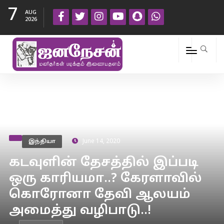
7
AUG
2026
இந்தியா
June 14, 2020
கடவுளின் தேசத்தில் இப்படி
ஒரு காரியமா..? கேரளாவில்
கொரோனா தேவி ஆலயம்
அமைத்து வழிபாடு..!