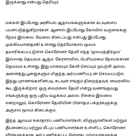
இருக்காது என்பது தெரியும்.
மக்கள் இப்போது அரசியல் ஆதாயங்களுக்காக கடவுளைப்
பயன்படுத்துகிறார்கள். ஆனால் இப்போது கோவில் வருகைக்கு
நேரம் இல்லை. வேலை கிடைப்பது என்பது இப்போது
முக்கியமானதாகி உள்ளது.தெர்மோகால் மூலம்
தயாரிக்கப்பட்டுள்ள கொரோனா தேவி எந்த ‘மூலமந்திரமும்’
இல்லாத தெய்வம் ஆகும். கேரளாவில், பெரியம்மை நோய்க்கான
தெய்வம் உள்ளது, இது யாரையும் கேலி செய்யும் முயற்சி அல்ல,
அனைத்து பூஜைகளும் மிகுந்த அர்ப்பணிப்புடன் செய்யப்படும்.
இந்து புராணங்களின்படி, கடவுள் எங்கும் நிறைந்தவர், வைரஸில்
கூட இருக்கிறார். ஒரு வைரஸை தேவி என்று வணங்குவது
எங்களுக்கு ஒரு புதிய வழக்கம் அல்ல. ரிசனம் இல்லை
என்றாலும், கொரோனா தேவியின் பிரசாதம் பக்தர்களுக்கு
அஞ்சல் மூலம் கிடைக்கும்.
இந்த ஆலயம் சுகாதாரப் பணியாளர்கள், விஞ்ஞானிகள் மற்றும்
தீயணைப்பு மற்றும் மீட்புப் பணியாளர்கள் உள்ளிட்ட கொரோனா
வீரர்களுக்காக அர்ப்பணிக்கப்பட்டுள்ளது. மற்றவர்களுக்கு