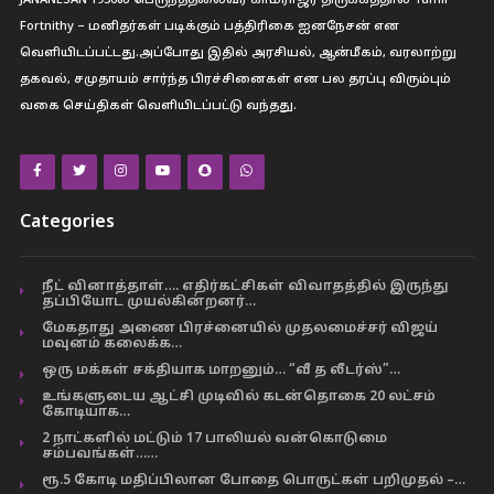
JANANESAN 1956ல் பெருந்த்தலைவர் காமராஜர் திருக்கத்தால் Tamil
Fortnithy – மனிதர்கள் படிக்கும் பத்திரிகை ஐனநேசன் என
வெளியிடப்பட்டது.அப்போது இதில் அரசியல், ஆன்மீகம், வரலாற்று
தகவல், சமுதாயம் சார்ந்த பிரச்சினைகள் என பல தரப்பு விரும்பும்
வகை செய்திகள் வெளியிடப்பட்டு வந்தது.
Categories
நீட் வினாத்தாள்…. எதிர்கட்சிகள் விவாதத்தில் இருந்து
தப்பியோட முயல்கின்றனர்…
மேகதாது அணை பிரச்னையில் முதலமைச்சர் விஜய்
மவுனம் கலைக்க…
ஒரு மக்கள் சக்தியாக மாறனும்… “வீ த லீடர்ஸ்”…
உங்களுடைய ஆட்சி முடிவில் கடன்தொகை 20 லட்சம்
கோடியாக…
2 நாட்களில் மட்டும் 17 பாலியல் வன்கொடுமை
சம்பவங்கள்……
ரூ.5 கோடி மதிப்பிலான போதை பொருட்கள் பறிமுதல் –…