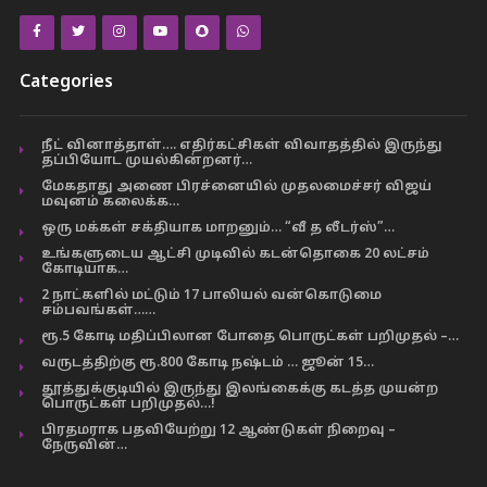
Categories
நீட் வினாத்தாள்…. எதிர்கட்சிகள் விவாதத்தில் இருந்து
தப்பியோட முயல்கின்றனர்…
மேகதாது அணை பிரச்னையில் முதலமைச்சர் விஜய்
மவுனம் கலைக்க…
ஒரு மக்கள் சக்தியாக மாறனும்… “வீ த லீடர்ஸ்”…
உங்களுடைய ஆட்சி முடிவில் கடன்தொகை 20 லட்சம்
கோடியாக…
2 நாட்களில் மட்டும் 17 பாலியல் வன்கொடுமை
சம்பவங்கள்……
ரூ.5 கோடி மதிப்பிலான போதை பொருட்கள் பறிமுதல் –…
வருடத்திற்கு ரூ.800 கோடி நஷ்டம் … ஜூன் 15…
தூத்துக்குடியில் இருந்து இலங்கைக்கு கடத்த முயன்ற
பொருட்கள் பறிமுதல்…!
பிரதமராக பதவியேற்று 12 ஆண்டுகள் நிறைவு –
நேருவின்…