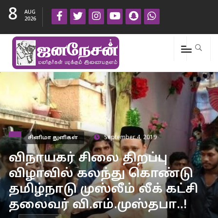
8
AUG
2026
சினிமா துளிகள்
September 4, 2019
விநாயகர் சிலை திறப்பு
விழாவில் கலந்து கொண்டு
தமிழ்நாடு முஸ்லீம் லீக் கட்சி
தலைவர் வி.எம்.முஸ்தபா..!