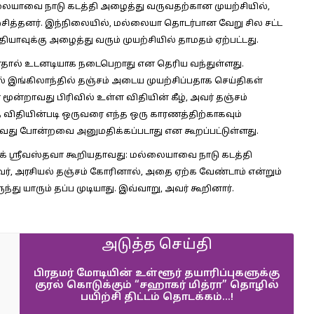
்லையாவை நாடு கடத்தி அழைத்து வருவதற்கான முயற்சியில்,
யற்சித்தனர். இந்நிலையில், மல்லையா தொடர்பான வேறு சில சட்ட
ியாவுக்கு அழைத்து வரும் முயற்சியில் தாமதம் ஏற்பட்டது.
்ளதால் உடனடியாக நடைபெறாது என தெரிய வந்துள்ளது.
இங்கிலாந்தில் தஞ்சம் அடைய முயற்சிப்பதாக செய்திகள்
ன்றாவது பிரிவில் உள்ள விதியின் கீழ், அவர் தஞ்சம்
த விதியின்படி ஒருவரை எந்த ஒரு காரணத்திற்காகவும்
ுவது போன்றவை அனுமதிக்கப்படாது என கூறப்பட்டுள்ளது.
க் ஸ்ரீவஸ்தவா கூறியதாவது:
மல்லையாவை நாடு கடத்தி
வர், அரசியல் தஞ்சம் கோரினால், அதை ஏற்க வேண்டாம் என்றும்
ருந்து யாரும் தப்ப முடியாது. இவ்வாறு, அவர் கூறினார்.
அடுத்த செய்தி
பிரதமர் மோடியின் உள்ளூர் தயாரிப்புகளுக்கு
குரல் கொடுக்கும் “சஹாகர் மித்ரா” தொழில்
பயிற்சி திட்டம் தொடக்கம்…!