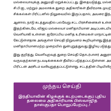
மல்லையாவுக்கு அனுமதி மறுக்கப்பட்டது. இதையடுத்து, மல
சி.பி.ஐ., மற்றும் அமலாக்க துறை அதிகாரிகள் தீவிரமாக மு
சிக்கல்கள் பிரிட்டனில் நிலுவையில் இருப்பதால், அவரை இந்த
ஆனால், நாடு கடத்துவதில் பல்வேறு சட்ட பிரச்சினைகள் உள
இதற்கிடையே, விஜய் மல்லையா மனிதாபிமான அடிப்படையில் 
வெளியாகி உள்ளன. ஐரோப்பிய மனித உரிமைகள் மாநாட்டின் மூ
கேட்டுள்ளதாக அங்குள்ள செய்தி நிறுவனம் கூறியுள்ளது.இந்
மனிதாபிமானமற்ற முறையில் துன்புறுத்துவது இழிவு படுத்த
இது குறித்து, வெளியுறவுத் துறை செய்தி தொடர்பாளர் அனுரா
வருவதற்கான நடவடிக்கைகள் தீவிரப் படுத்தப்பட்டுள்ளன. அ
பிரிட்டன் அரசிடம் வலியுறுத்தப்பட்டுள்ளது. சட்டத்தின் பிடியிலி
முந்தய செய்தி
இந்தியாவின் கிழக்குக் கடற்படைக்குப் புதிய
தலைமை அதிகாரியாக பிஸ்வாஜித்
தாஸ்குப்தா பொறுப்பேற்ப்பு..!