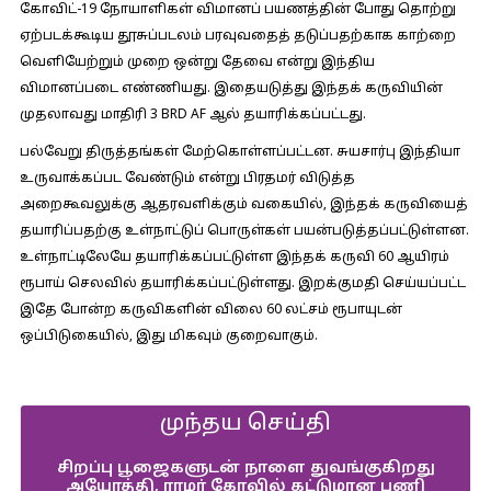
கோவிட்-19 நோயாளிகள் விமானப் பயணத்தின் போது தொற்று
ஏற்படக்கூடிய தூசுப்படலம் பரவுவதைத் தடுப்பதற்காக காற்றை
வெளியேற்றும் முறை ஒன்று தேவை என்று இந்திய
விமானப்படை எண்ணியது. இதையடுத்து இந்தக் கருவியின்
முதலாவது மாதிரி 3 BRD AF ஆல் தயாரிக்கப்பட்டது.
பல்வேறு திருத்தங்கள் மேற்கொள்ளப்பட்டன. சுயசார்பு இந்தியா
உருவாக்கப்பட வேண்டும் என்று பிரதமர் விடுத்த
அறைகூவலுக்கு ஆதரவளிக்கும் வகையில், இந்தக் கருவியைத்
தயாரிப்பதற்கு உள்நாட்டுப் பொருள்கள் பயன்படுத்தப்பட்டுள்ளன.
உள்நாட்டிலேயே தயாரிக்கப்பட்டுள்ள இந்தக் கருவி 60 ஆயிரம்
ரூபாய் செலவில் தயாரிக்கப்பட்டுள்ளது. இறக்குமதி செய்யப்பட்ட
இதே போன்ற கருவிகளின் விலை 60 லட்சம் ரூபாயுடன்
ஒப்பிடுகையில், இது மிகவும் குறைவாகும்.
முந்தய செய்தி
சிறப்பு பூஜைகளுடன் நாளை துவங்குகிறது
அயோத்தி, ராமர் கோவில் கட்டுமான பணி