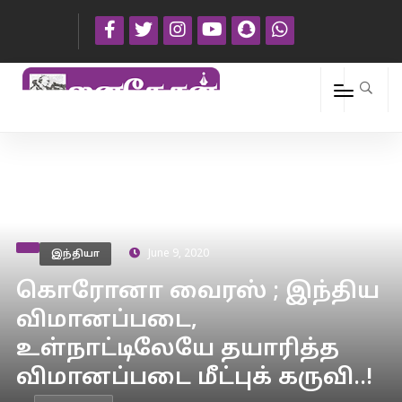
இந்தியா
June 9, 2020
கொரோனா வைரஸ் ; இந்திய
விமானப்படை,
உள்நாட்டிலேயே தயாரித்த
விமானப்படை மீட்புக் கருவி..!