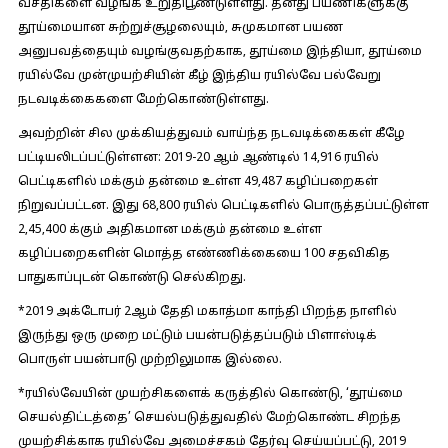
வசதிகளை வழங்க உறுதிபூண்டுள்ளது. தனது பயணிகளுக்கு
தூய்மையான சுற்றுச்சூழலையும், சுமுகமான பயண
அனுபவத்தையும் வழங்குவதற்காக, தூய்மை இந்தியா, தூய்மை
ரயில்வே முன்முயற்சியின் கீழ் இந்திய ரயில்வே பல்வேறு
நடவடிக்கைகளை மேற்கொண்டுள்ளது.
அவற்றின் சில முக்கியத்துவம் வாய்ந்த நடவடிக்கைகள் கீழே
பட்டியலிடப்பட்டுள்ளன:
2019-20 ஆம் ஆண்டில் 14,916 ரயில்
பெட்டிகளில் மக்கும் தன்மை உள்ள 49,487 கழிப்பறைகள்
நிறுவப்பட்டன. இது 68,800 ரயில் பெட்டிகளில் பொருத்தப்பட்டுள்ள
2,45,400 க்கும் அதிகமான மக்கும் தன்மை உள்ள
கழிப்பறைகளின் மொத்த எண்ணிக்கையை 100 சதவிகித
பாதுகாப்புடன் கொண்டு செல்கிறது.
*2019 அக்டோபர் 2ஆம் தேதி மகாத்மா காந்தி பிறந்த நாளில்
இருந்து ஒரு முறை மட்டும் பயன்படுத்தப்படும் பிளாஸ்டிக்
பொருள் பயன்பாடு முற்றிலுமாக இல்லை.
*ரயில்வேயின் முயற்சிகளைக் கருத்தில் கொண்டு, ‘தூய்மை
செயல்திட்டத்தை’ செயல்படுத்துவதில் மேற்கொண்ட சிறந்த
முயற்சிக்காக ரயில்வே அமைச்சகம் தேர்வு செய்யப்பட்டு, 2019