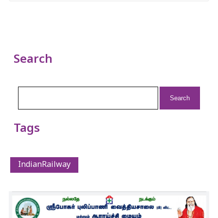
Search
Search
for:
Tags
IndianRailway