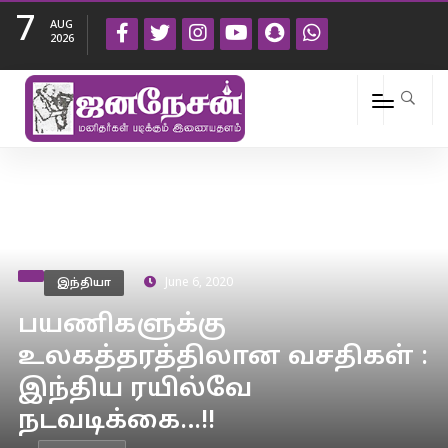
7
AUG
2026
இந்தியா
June 6, 2020
பயணிகளுக்கு
உலகத்தரத்திலான வசதிகள் :
இந்திய ரயில்வே
நடவடிக்கை…!!