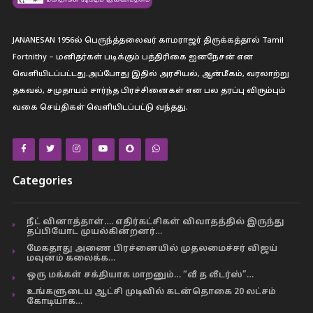
JANANESAN 1956ல் பெருந்த்தலைவர் காமராஜர் திருக்கத்தால் Tamil
Fortnithy – மனிதர்கள் படிக்கும் பத்திரிகை ஐனநேசன் என
வெளியிடப்பட்டது.அப்போது இதில் அரசியல், ஆன்மீகம், வரலாற்று
தகவல், சமுதாயம் சார்ந்த பிரச்சினைகள் என பல தரப்பு விரும்பும்
வகை செய்திகள் வெளியிடப்பட்டு வந்தது.
Categories
நீட் வினாத்தாள்…. எதிர்கட்சிகள் விவாதத்தில் இருந்து
தப்பியோட முயல்கின்றனர்…
மேகதாது அணை பிரச்னையில் முதலமைச்சர் விஜய்
மவுனம் கலைக்க…
ஒரு மக்கள் சக்தியாக மாறனும்… “வீ த லீடர்ஸ்”…
உங்களுடைய ஆட்சி முடிவில் கடன்தொகை 20 லட்சம்
கோடியாக…