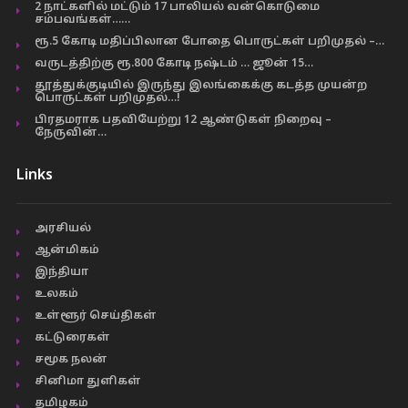
2 நாட்களில் மட்டும் 17 பாலியல் வன்கொடுமை
சம்பவங்கள்……
ரூ.5 கோடி மதிப்பிலான போதை பொருட்கள் பறிமுதல் –…
வருடத்திற்கு ரூ.800 கோடி நஷ்டம் … ஜூன் 15…
தூத்துக்குடியில் இருந்து இலங்கைக்கு கடத்த முயன்ற
பொருட்கள் பறிமுதல்…!
பிரதமராக பதவியேற்று 12 ஆண்டுகள் நிறைவு –
நேருவின்…
Links
அரசியல்
ஆன்மிகம்
இந்தியா
உலகம்
உள்ளூர் செய்திகள்
கட்டுரைகள்
சமூக நலன்
சினிமா துளிகள்
தமிழகம்