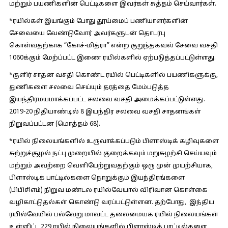
மற்றும் பயணிகளின் பெட்டிகளை இவர்கள் சுத்தம் செய்வார்கள்.
*ரயில்கள் இயங்கும் போது தூய்மைப் பணியாளர்களின்
சேவையை வேண்டுவோர் அவர்களுடன் தொடர்பு
கொள்வதற்காக “கோச்-மித்ரா” என்ற குறுந்தகவல் சேவை வசதி
1060க்கும் மேற்ப்பட்ட இணை ரயில்களில் ஏற்படுத்தப்பட்டுள்ளது.
*குளிர் சாதன வசதி கொண்ட ரயில் பெட்டிகளில் பயணிகளுக்கு,
துணிகளை சலவை செய்யும் தரத்தை மேம்படுத்த
இயந்திரமயமாக்கப்பட்ட சலவை வசதி அமைக்கப்பட்டுள்ளது.
2019-20 நிதியாண்டில் 8 இயந்திர சலவை வசதி சாதனங்கள்
நிறுவப்பட்டன (மொத்தம் 68).
*ரயில் நிலையங்களில் உருவாக்கப்படும் பிளாஸ்டிக் கழிவுகளை
சுற்றுச்சூழல் நட்பு முறையில் குறைக்கவும் மறுசுழற்சி செய்யவும்
மற்றும் அவற்றை வெளியேற்றுவதற்கும் ஒரு முன் முயற்சியாக,
பிளாஸ்டிக் பாட்டில்களை நொறுக்கும் இயந்திரங்களை
(பிபிசிஎம்) நிறுவ மண்டல ரயில்வேயால் விரிவான கொள்கை
வழிகாட்டுதல்கள் கொண்டு வரப்பட்டுள்ளன. தற்போது, ​​ இந்திய
ரயில்வேயில் பல்வேறு மாவட்ட தலைமையக ரயில் நிலையங்கள்
உள்ளிட்ட 229 ரயில் நிலையங்களில் பிளாஸ்டிக் பாட்டில்களை