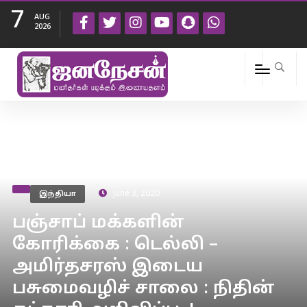
7
AUG
2026
இந்தியா
June 3, 2020
பஞ்சாப் மக்களின்
கோரிக்கை : டெல்லி –
அமிர்தசரஸ் இடைய
பசுமைவழிச் சாலை : நிதின்