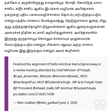
நக்கோடர் அருகிலிருந்து சுல்தான்பூர், லோதி, கோயிந்த் வால்
சாகிப், கடூர் சாகிப் ஆகிய இடங்கள் வழியாக அமிர்தசரஸ்
நகருக்கு புதிய பசுமைவழிச்சாலை தொடர்பு ஏற்படுத்தப்படும்
என்று மத்திய சாலைப் போக்குவரத்து, நெடுஞ்சாலை துறை, சிறு,
குறு, நடுத்தரத்தொழில் நிறுவனங்கள் ஆகிய துறைகளுக்கான
அமைச்சர் நிதின் கட்காரி அறிவித்துள்ளார். அமிர்தசரஸில்
இருந்து குருதாஸ்பூர் செல்லும் சாலையும் முழுமையாக
மேம்படுத்தப்படும் என்றும், சிக்னல் எதுவும் அற்ற சாலை
வழியாக இது இருக்கும் என்றும் அவர் கூறினார்.
Finalized the alignment of Delhi-Amritsar-Katra Expressway in
a review meeting attended by Chief Minister of Punjab
@capt_amarinder
, Minister
@HarsimratBadal_
, MOS
@HardeepSPuri
, MOS
@DrJitendraSingh
, MP & Ex Punjab State
BJP President
@shwait_malik
, MP Amritsar
@GurjeetSAujla
pic.twitter.com/21sb5C1H3N
— Nitin Gadkari (@nitin_gadkari)
June 2, 2020