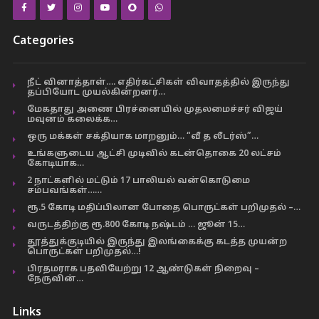
Categories
நீட் வினாத்தாள்…. எதிர்கட்சிகள் விவாதத்தில் இருந்து
தப்பியோட முயல்கின்றனர்…
மேகதாது அணை பிரச்னையில் முதலமைச்சர் விஜய்
மவுனம் கலைக்க…
ஒரு மக்கள் சக்தியாக மாறனும்… “வீ த லீடர்ஸ்”…
உங்களுடைய ஆட்சி முடிவில் கடன்தொகை 20 லட்சம்
கோடியாக…
2 நாட்களில் மட்டும் 17 பாலியல் வன்கொடுமை
சம்பவங்கள்……
ரூ.5 கோடி மதிப்பிலான போதை பொருட்கள் பறிமுதல் –…
வருடத்திற்கு ரூ.800 கோடி நஷ்டம் … ஜூன் 15…
தூத்துக்குடியில் இருந்து இலங்கைக்கு கடத்த முயன்ற
பொருட்கள் பறிமுதல்…!
பிரதமராக பதவியேற்று 12 ஆண்டுகள் நிறைவு –
நேருவின்…
Links