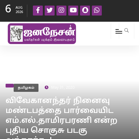
6
AUG
2026
தமிழகம்
May 31, 2020
விவேகானந்தர் நினைவு
மண்டபத்தை பார்வையிட
எம்.எல்.தாமிரபரணி என்ற
புதிய சொகுசு படகு