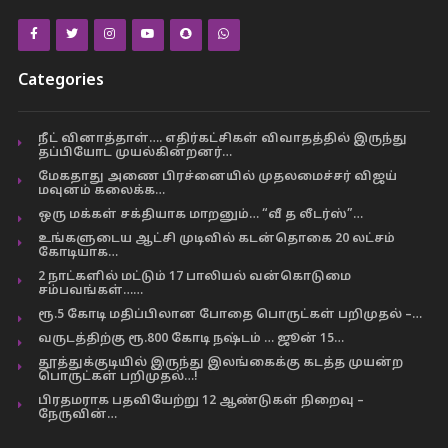
Categories
நீட் வினாத்தாள்…. எதிர்கட்சிகள் விவாதத்தில் இருந்து
தப்பியோட முயல்கின்றனர்…
மேகதாது அணை பிரச்னையில் முதலமைச்சர் விஜய்
மவுனம் கலைக்க…
ஒரு மக்கள் சக்தியாக மாறனும்… “வீ த லீடர்ஸ்”…
உங்களுடைய ஆட்சி முடிவில் கடன்தொகை 20 லட்சம்
கோடியாக…
2 நாட்களில் மட்டும் 17 பாலியல் வன்கொடுமை
சம்பவங்கள்……
ரூ.5 கோடி மதிப்பிலான போதை பொருட்கள் பறிமுதல் –…
வருடத்திற்கு ரூ.800 கோடி நஷ்டம் … ஜூன் 15…
தூத்துக்குடியில் இருந்து இலங்கைக்கு கடத்த முயன்ற
பொருட்கள் பறிமுதல்…!
பிரதமராக பதவியேற்று 12 ஆண்டுகள் நிறைவு –
நேருவின்…