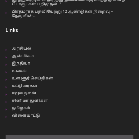
தூத்துக்குடியில் இருந்து இலங்கைக்கு கடத்த முயன்ற
பொருட்கள் பறிமுதல்…!
பிரதமராக பதவியேற்று 12 ஆண்டுகள் நிறைவு –
நேருவின்…
Links
அரசியல்
ஆன்மிகம்
இந்தியா
உலகம்
உள்ளூர் செய்திகள்
கட்டுரைகள்
சமூக நலன்
சினிமா துளிகள்
தமிழகம்
விளையாட்டு