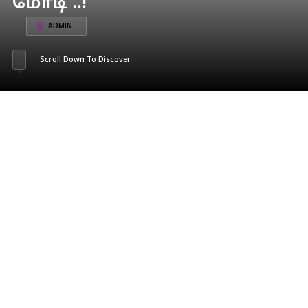
மோடி ..!
ADMIN
Scroll Down To Discover