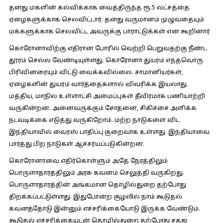
தனது மகளின் கல்விக்காக வைத்திருந்த ரூ.5 லட்சத்தை
ஏழைகளுக்காக செலவிட்டார். தனது வருமானம் முழுவதையும்
மக்களுக்காக செலவிட்ட அவருக்கு பாராட்டுக்கள் என கூறினார்
கொரோனாவிற்கு எதிரான போரில் வெற்றி பெறுவதற்கு நீண்ட
தூரம் செல்ல வேண்டியுள்ளது. கொரோனா துயரம் எந்தவொரு
பிரிவினரையும் விட்டு வைக்கவில்லை. சாமானியர்கள்,
ஏழைகளின் துயரம் வார்த்தைகளால் விவரிக்க இயலாது.
மத்திய, மாநில உள்ளாட்சி அமைப்புகள் தீவிரமாக பணியாற்றி
வருகின்றன. அனைவருக்கும் சோதனை, சிகிச்சை அளிக்க
நடவடிக்கை எடுத்து வருகிறோம். மற்ற நாடுகளை விட
இந்தியாவில் வைரஸ் பாதிப்பு குறைவாக உள்ளது. இந்தியாவை
பார்த்து பிற நாடுகள் ஆச்சர்யப்படுகின்றன.
கொரோனாவை எதிர்கொள்ளும் அதே நேரத்திலும்
பொருளாதாரத்திலும் அரசு கவனம் செலுத்தி வருகிறது.
பொருளாதாரத்தின் அங்கமான தொழில்துறை தற்போது
திறக்கப்பட்டுள்ளது. இதுபோன்ற சூழலில் நாம் கூடுதல்
கவனத்தோடு இன்னும் எச்சரிக்கையோடு இருக்க வேண்டும்.
கூடுதல் எச்சரிக்கையுடன் தொழில்துறை தற்போது சகஜ