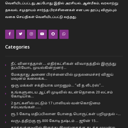
வெளியிடப்பட்டது.அப்போது இதில் அரசியல், ஆன்மீகம், வரலாற்று
தகவல், சமுதாயம் சார்ந்த பிரச்சினைகள் என பல தரப்பு விரும்பும்
வகை செய்திகள் வெளியிடப்பட்டு வந்தது.
Categories
நீட் வினாத்தாள்…. எதிர்கட்சிகள் விவாதத்தில் இருந்து
தப்பியோட முயல்கின்றனர்…
மேகதாது அணை பிரச்னையில் முதலமைச்சர் விஜய்
மவுனம் கலைக்க…
ஒரு மக்கள் சக்தியாக மாறனும்… “வீ த லீடர்ஸ்”…
உங்களுடைய ஆட்சி முடிவில் கடன்தொகை 20 லட்சம்
கோடியாக…
2 நாட்களில் மட்டும் 17 பாலியல் வன்கொடுமை
சம்பவங்கள்……
ரூ.5 கோடி மதிப்பிலான போதை பொருட்கள் பறிமுதல் –…
வருடத்திற்கு ரூ.800 கோடி நஷ்டம் … ஜூன் 15…