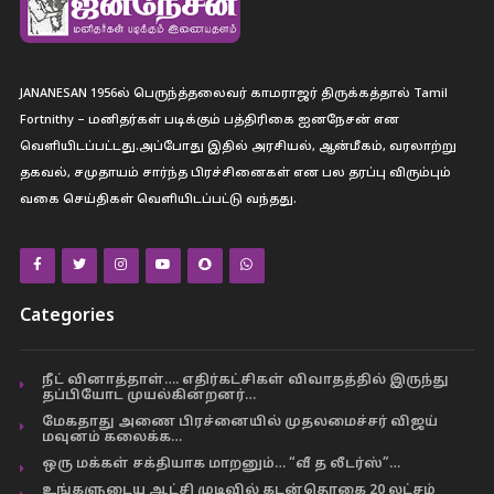
JANANESAN 1956ல் பெருந்த்தலைவர் காமராஜர் திருக்கத்தால் Tamil
Fortnithy – மனிதர்கள் படிக்கும் பத்திரிகை ஐனநேசன் என
வெளியிடப்பட்டது.அப்போது இதில் அரசியல், ஆன்மீகம், வரலாற்று
தகவல், சமுதாயம் சார்ந்த பிரச்சினைகள் என பல தரப்பு விரும்பும்
வகை செய்திகள் வெளியிடப்பட்டு வந்தது.
Categories
நீட் வினாத்தாள்…. எதிர்கட்சிகள் விவாதத்தில் இருந்து
தப்பியோட முயல்கின்றனர்…
மேகதாது அணை பிரச்னையில் முதலமைச்சர் விஜய்
மவுனம் கலைக்க…
ஒரு மக்கள் சக்தியாக மாறனும்… “வீ த லீடர்ஸ்”…
உங்களுடைய ஆட்சி முடிவில் கடன்தொகை 20 லட்சம்