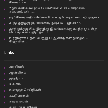
கோடியாக…
2 நாட்களில் மட்டும் 17 பாலியல் வன்கொடுமை
சம்பவங்கள்……
ரூ.5 கோடி மதிப்பிலான போதை பொருட்கள் பறிமுதல் –…
வருடத்திற்கு ரூ.800 கோடி நஷ்டம் … ஜூன் 15…
தூத்துக்குடியில் இருந்து இலங்கைக்கு கடத்த முயன்ற
பொருட்கள் பறிமுதல்…!
பிரதமராக பதவியேற்று 12 ஆண்டுகள் நிறைவு –
நேருவின்…
Links
அரசியல்
ஆன்மிகம்
இந்தியா
உலகம்
உள்ளூர் செய்திகள்
கட்டுரைகள்
சமூக நலன்
சினிமா துளிகள்