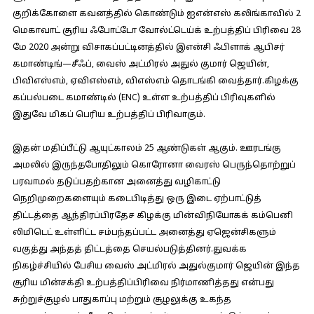
குறிக்கோளை கவனத்தில் கொண்டும் ஐஎன்எஸ் கலிங்காவில் 2
மெகாவாட் சூரிய ஃபோட்டோ வோல்ட்டெய்க் உற்பத்திப் பிரிவை 28
மே 2020 அன்று விசாகப்பட்டினத்தில் இஎன்சி ஃபிளாக் ஆபிசர்
கமாண்டிங்—சீஃப், வைஸ் அட்மிரல் அதுல் குமார் ஜெயின்,
பிவிஎஸ்எம், ஏவிஎஸ்எம், விஎஸ்எம் தொடங்கி வைத்தார்.கிழக்கு
கப்பல்படை கமாண்டில் (ENC) உள்ள உற்பத்திப் பிரிவுகளில்
இதுவே மிகப் பெரிய உற்பத்திப் பிரிவாகும்.
இதன் மதிப்பீட்டு ஆயுட்காலம் 25 ஆண்டுகள் ஆகும். ஊரடங்கு
அமலில் இருந்தபோதிலும் கொரோனா வைரஸ் பெருந்தொற்றுப்
பரவாமல் தடுப்பதற்கான அனைத்து வழிகாட்டு
நெறிமுறைகளையும் கடைபிடித்து ஒரு இடை ஏற்பாட்டுத்
திட்டத்தை ஆந்திரப்பிரதேச கிழக்கு மின்விநியோகக் கம்பெனி
லிமிடெட் உள்ளிட்ட சம்பந்தப்பட்ட அனைத்து ஏஜென்சிகளும்
வகுத்து அந்தத் திட்டத்தை செயல்படுத்தினர்.துவக்க
நிகழ்ச்சியில் பேசிய வைஸ் அட்மிரல் அதுல்குமார் ஜெயின் இந்த
சூரிய மின்சக்தி உற்பத்திப்பிரிவை நிர்மாணித்தது என்பது
சுற்றுச்சூழல் பாதுகாப்பு மற்றும் சூழலுக்கு உகந்த