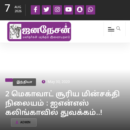
7
AUG
2026
இந்தியா
May 30, 2020
2 மெகாவாட் சூரிய மின்சக்தி
நிலையம் : ஐஎன்எஸ்
கலிங்காவில் துவக்கம்..!
ADMIN