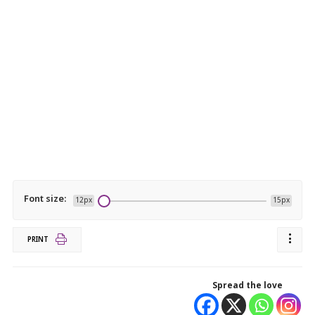
Font size:
12px
15px
PRINT
Spread the love