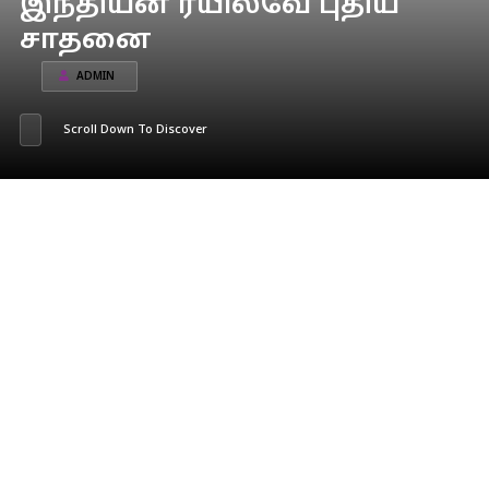
இந்தியன் ரயில்வே புதிய
சாதனை
ADMIN
Scroll Down To Discover