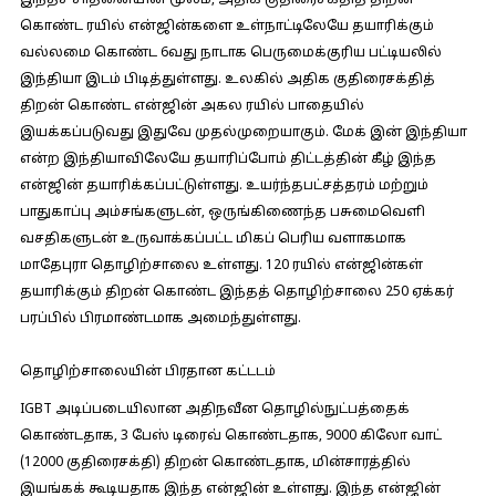
இந்தச் சாதனையின் மூலம், அதிக குதிரைசக்தித் திறன்
கொண்ட ரயில் என்ஜின்களை உள்நாட்டிலேயே தயாரிக்கும்
வல்லமை கொண்ட 6வது நாடாக பெருமைக்குரிய பட்டியலில்
இந்தியா இடம் பிடித்துள்ளது. உலகில் அதிக குதிரைசக்தித்
திறன் கொண்ட என்ஜின் அகல ரயில் பாதையில்
இயக்கப்படுவது இதுவே முதல்முறையாகும். மேக் இன் இந்தியா
என்ற இந்தியாவிலேயே தயாரிப்போம் திட்டத்தின் கீழ் இந்த
என்ஜின் தயாரிக்கப்பட்டுள்ளது. உயர்ந்தபட்சத்தரம் மற்றும்
பாதுகாப்பு அம்சங்களுடன், ஒருங்கிணைந்த பசுமைவெளி
வசதிகளுடன் உருவாக்கப்பட்ட மிகப் பெரிய வளாகமாக
மாதேபுரா தொழிற்சாலை உள்ளது. 120 ரயில் என்ஜின்கள்
தயாரிக்கும் திறன் கொண்ட இந்தத் தொழிற்சாலை 250 ஏக்கர்
பரப்பில் பிரமாண்டமாக அமைந்துள்ளது.
தொழிற்சாலையின் பிரதான கட்டடம்
IGBT அடிப்படையிலான அதிநவீன தொழில்நுட்பத்தைக்
கொண்டதாக, 3 பேஸ் டிரைவ் கொண்டதாக, 9000 கிலோ வாட்
(12000 குதிரைசக்தி) திறன் கொண்டதாக, மின்சாரத்தில்
இயங்கக் கூடியதாக இந்த என்ஜின் உள்ளது. இந்த என்ஜின்