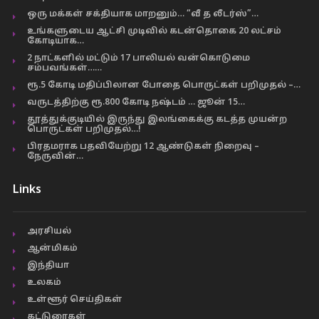
ஒரு மக்கள் சக்தியாக மாறனும்… “வீ த லீடர்ஸ்”…
உங்களுடைய ஆட்சி முடிவில் கடன்தொகை 20 லட்சம்
கோடியாக…
2 நாட்களில் மட்டும் 17 பாலியல் வன்கொடுமை
சம்பவங்கள்……
ரூ.5 கோடி மதிப்பிலான போதை பொருட்கள் பறிமுதல் –…
வருடத்திற்கு ரூ.800 கோடி நஷ்டம் … ஜூன் 15…
தூத்துக்குடியில் இருந்து இலங்கைக்கு கடத்த முயன்ற
பொருட்கள் பறிமுதல்…!
பிரதமராக பதவியேற்று 12 ஆண்டுகள் நிறைவு –
நேருவின்…
Links
அரசியல்
ஆன்மிகம்
இந்தியா
உலகம்
உள்ளூர் செய்திகள்
கட்டுரைகள்