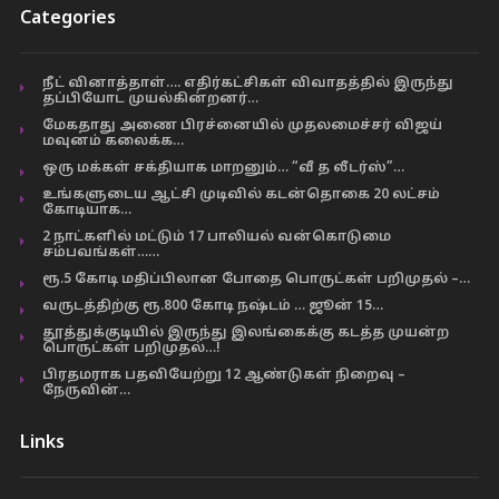
Categories
நீட் வினாத்தாள்…. எதிர்கட்சிகள் விவாதத்தில் இருந்து
தப்பியோட முயல்கின்றனர்…
மேகதாது அணை பிரச்னையில் முதலமைச்சர் விஜய்
மவுனம் கலைக்க…
ஒரு மக்கள் சக்தியாக மாறனும்… “வீ த லீடர்ஸ்”…
உங்களுடைய ஆட்சி முடிவில் கடன்தொகை 20 லட்சம்
கோடியாக…
2 நாட்களில் மட்டும் 17 பாலியல் வன்கொடுமை
சம்பவங்கள்……
ரூ.5 கோடி மதிப்பிலான போதை பொருட்கள் பறிமுதல் –…
வருடத்திற்கு ரூ.800 கோடி நஷ்டம் … ஜூன் 15…
தூத்துக்குடியில் இருந்து இலங்கைக்கு கடத்த முயன்ற
பொருட்கள் பறிமுதல்…!
பிரதமராக பதவியேற்று 12 ஆண்டுகள் நிறைவு –
நேருவின்…
Links