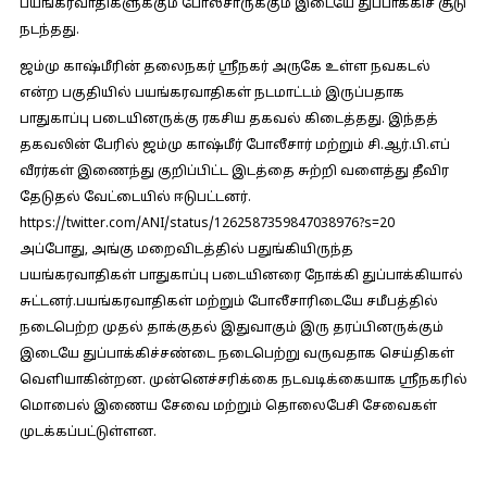
பயங்கரவாதிகளுக்கும் போலீசாருக்கும் இடையே துப்பாக்கிச் சூடு
நடந்தது.
ஜம்மு காஷ்மீரின் தலைநகர் ஸ்ரீநகர் அருகே உள்ள நவகடல்
என்ற பகுதியில் பயங்கரவாதிகள் நடமாட்டம் இருப்பதாக
பாதுகாப்பு படையினருக்கு ரகசிய தகவல் கிடைத்தது. இந்தத்
தகவலின் பேரில் ஜம்மு காஷ்மீர் போலீசார் மற்றும் சி.ஆர்.பி.எப்
வீரர்கள் இணைந்து குறிப்பிட்ட இடத்தை சுற்றி வளைத்து தீவிர
தேடுதல் வேட்டையில் ஈடுபட்டனர்.
https://twitter.com/ANI/status/1262587359847038976?s=20
அப்போது, அங்கு மறைவிடத்தில் பதுங்கியிருந்த
பயங்கரவாதிகள் பாதுகாப்பு படையினரை நோக்கி துப்பாக்கியால்
சுட்டனர்.பயங்கரவாதிகள் மற்றும் போலீசாரிடையே சமீபத்தில்
நடைபெற்ற முதல் தாக்குதல் இதுவாகும் இரு தரப்பினருக்கும்
இடையே துப்பாக்கிச்சண்டை நடைபெற்று வருவதாக செய்திகள்
வெளியாகின்றன. முன்னெச்சரிக்கை நடவடிக்கையாக ஸ்ரீநகரில்
மொபைல் இணைய சேவை மற்றும் தொலைபேசி சேவைகள்
முடக்கப்பட்டுள்ளன.