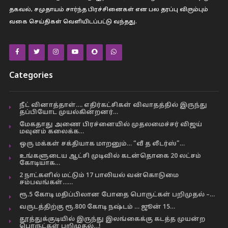
தகவல், சமுதாயம் சார்ந்த பிரச்சினைகள் என பல தரப்பு விரும்பும்
வகை செய்திகள் வெளியிடப்பட்டு வந்தது.
Categories
நீட் வினாத்தாள்…. எதிர்கட்சிகள் விவாதத்தில் இருந்து
தப்பியோட முயல்கின்றனர்…
மேகதாது அணை பிரச்னையில் முதலமைச்சர் விஜய்
மவுனம் கலைக்க…
ஒரு மக்கள் சக்தியாக மாறனும்… “வீ த லீடர்ஸ்”…
உங்களுடைய ஆட்சி முடிவில் கடன்தொகை 20 லட்சம்
கோடியாக…
2 நாட்களில் மட்டும் 17 பாலியல் வன்கொடுமை
சம்பவங்கள்……
ரூ.5 கோடி மதிப்பிலான போதை பொருட்கள் பறிமுதல் –…
வருடத்திற்கு ரூ.800 கோடி நஷ்டம் … ஜூன் 15…
தூத்துக்குடியில் இருந்து இலங்கைக்கு கடத்த முயன்ற
பொருட்கள் பறிமுதல்…!