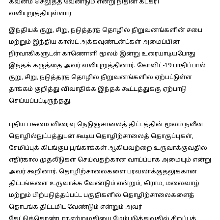
கவனம் செலுத்த வேண்டும் என்று நிதின் கட்கரி
வலியுறுத்தியுள்ளார்
இந்தியக் குறு, சிறு, நடுத்தரத் தொழில் நிறுவனங்களின் சபை
மற்றும் இந்திய காஸ்ட் அக்கவுண்டன்ட்கள் அமைப்பின்
நிர்வாகிகளுடன் காணொளி மூலம் இன்று உரையாடியபோது
இந்தக் கருத்தை அவர் வலியுறுத்தினார். கோவிட்-19 பாதிப்பால்
குறு, சிறு, நடுத்தரத் தொழில் நிறுவனங்களில் ஏற்பட்டுள்ள
தாக்கம் குறித்து விவாதிக்க இந்தக் கூட்டத்துக்கு ஏற்பாடு
செய்யப்பட்டிருந்தது.
புதிய பசுமை விரைவு நெடுஞ்சாலைத் திட்டத்தின் மூலம் நவீன
தொழில்நுட்பத்துடன் கூடிய தொழிற்சாலைத் தொகுப்புகள்,
சேமிப்புக் கிடங்குப் பூங்காக்கள் ஆகியவற்றை உருவாக்குவதில்
எதிர்கால முதலீடுகள் செய்வதற்கான வாய்ப்பாக அமையும் என்று
அவர் கூறினார். தொழிற்சாலைகளை பரவலாக்குதலுக்கான
திட்டங்களை உருவாக்க வேண்டும் என்றும், கிராம, மலைவாழ்
மற்றும் பிற்படுத்தப்பட்ட பகுதிகளில் தொழிற்சாலைகளைத்
தொடங்க திட்டமிட வேண்டும் என்றும் அவர்
கேட்டுக்கொண்டார்.ஏற்றுமதியை மேம்படுத்துவதில் சிறப்புக்