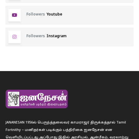
Followers
Youtube
Followers
Instagram
JANANESAN 1956ல் பெருந்த்தலைவர் காமராஜர் திருக்கத்தால் Tamil
Fortnithy – மனிதர்கள் படிக்கும் பத்திரிகை ஐனநேசன் என
வெளியிடப்பட்டது.அப்போது இதில் அரசியல், ஆன்மீகம், வரலாற்று