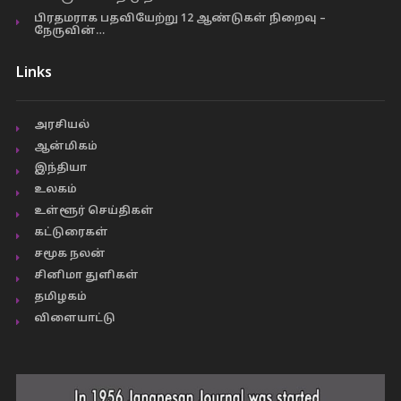
பிரதமராக பதவியேற்று 12 ஆண்டுகள் நிறைவு –
நேருவின்…
Links
அரசியல்
ஆன்மிகம்
இந்தியா
உலகம்
உள்ளூர் செய்திகள்
கட்டுரைகள்
சமூக நலன்
சினிமா துளிகள்
தமிழகம்
விளையாட்டு