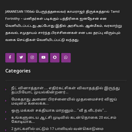
JANANESAN 1956ல் பெருந்த்தலைவர் காமராஜர் திருக்கத்தால் Tamil
Fortnithy – மனிதர்கள் படிக்கும் பத்திரிகை ஐனநேசன் என
வெளியிடப்பட்டது.அப்போது இதில் அரசியல், ஆன்மீகம், வரலாற்று
தகவல், சமுதாயம் சார்ந்த பிரச்சினைகள் என பல தரப்பு விரும்பும்
வகை செய்திகள் வெளியிடப்பட்டு வந்தது.
Categories
நீட் வினாத்தாள்…. எதிர்கட்சிகள் விவாதத்தில் இருந்து
தப்பியோட முயல்கின்றனர்…
மேகதாது அணை பிரச்னையில் முதலமைச்சர் விஜய்
மவுனம் கலைக்க…
ஒரு மக்கள் சக்தியாக மாறனும்… “வீ த லீடர்ஸ்”…
உங்களுடைய ஆட்சி முடிவில் கடன்தொகை 20 லட்சம்
கோடியாக…
2 நாட்களில் மட்டும் 17 பாலியல் வன்கொடுமை