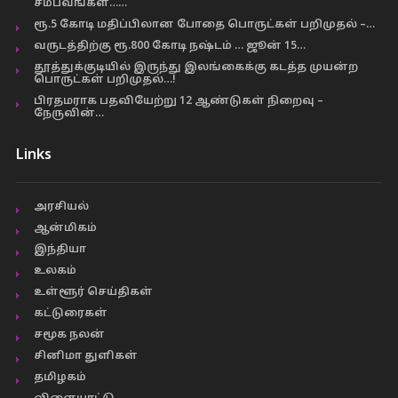
சம்பவங்கள்……
ரூ.5 கோடி மதிப்பிலான போதை பொருட்கள் பறிமுதல் –…
வருடத்திற்கு ரூ.800 கோடி நஷ்டம் … ஜூன் 15…
தூத்துக்குடியில் இருந்து இலங்கைக்கு கடத்த முயன்ற
பொருட்கள் பறிமுதல்…!
பிரதமராக பதவியேற்று 12 ஆண்டுகள் நிறைவு –
நேருவின்…
Links
அரசியல்
ஆன்மிகம்
இந்தியா
உலகம்
உள்ளூர் செய்திகள்
கட்டுரைகள்
சமூக நலன்
சினிமா துளிகள்
தமிழகம்