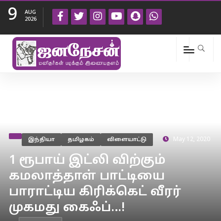
9
AUG
2026
இந்தியா
தமிழகம்
விளையாட்டு
May 12, 2020
1 ரூபாய் இட்லி விற்கும்
கமலாத்தாள் பாட்டியை
பாராட்டிய கிரிக்கெட் வீரர்
முகமது கைஃப்…!