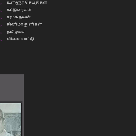
உள்ளூர் செய்திகள்
கட்டுரைகள்
சமூக நலன்
சினிமா துளிகள்
தமிழகம்
விளையாட்டு