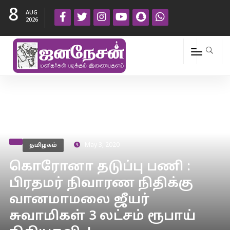
8
AUG
2026
தமிழகம்
May 3, 2020
கொரோனா தடுப்பு பணி :
பிரதமர் நிவாரண நிதிக்கு
வானமாமலை ஜீயர்
சுவாமிகள் 3 லட்சம் ரூபாய்