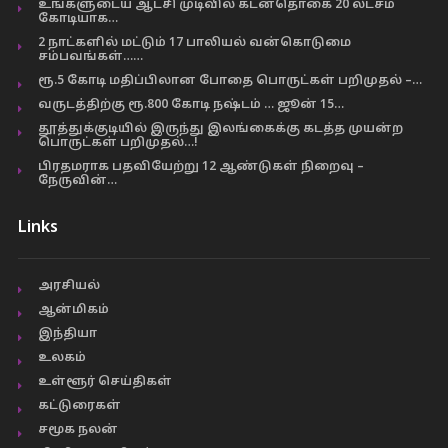
உங்களுடைய ஆட்சி முடிவில் கடன்தொகை 20 லட்சம்
கோடியாக…
2 நாட்களில் மட்டும் 17 பாலியல் வன்கொடுமை
சம்பவங்கள்……
ரூ.5 கோடி மதிப்பிலான போதை பொருட்கள் பறிமுதல் –…
வருடத்திற்கு ரூ.800 கோடி நஷ்டம் … ஜூன் 15…
தூத்துக்குடியில் இருந்து இலங்கைக்கு கடத்த முயன்ற
பொருட்கள் பறிமுதல்…!
பிரதமராக பதவியேற்று 12 ஆண்டுகள் நிறைவு –
நேருவின்…
Links
அரசியல்
ஆன்மிகம்
இந்தியா
உலகம்
உள்ளூர் செய்திகள்
கட்டுரைகள்
சமூக நலன்