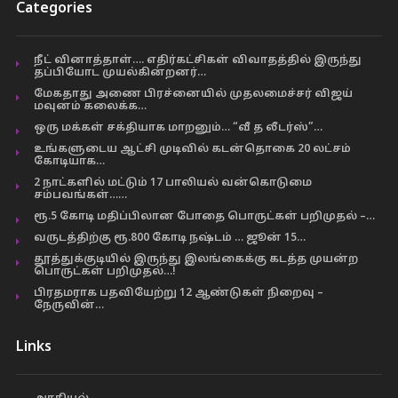
Categories
நீட் வினாத்தாள்…. எதிர்கட்சிகள் விவாதத்தில் இருந்து
தப்பியோட முயல்கின்றனர்…
மேகதாது அணை பிரச்னையில் முதலமைச்சர் விஜய்
மவுனம் கலைக்க…
ஒரு மக்கள் சக்தியாக மாறனும்… “வீ த லீடர்ஸ்”…
உங்களுடைய ஆட்சி முடிவில் கடன்தொகை 20 லட்சம்
கோடியாக…
2 நாட்களில் மட்டும் 17 பாலியல் வன்கொடுமை
சம்பவங்கள்……
ரூ.5 கோடி மதிப்பிலான போதை பொருட்கள் பறிமுதல் –…
வருடத்திற்கு ரூ.800 கோடி நஷ்டம் … ஜூன் 15…
தூத்துக்குடியில் இருந்து இலங்கைக்கு கடத்த முயன்ற
பொருட்கள் பறிமுதல்…!
பிரதமராக பதவியேற்று 12 ஆண்டுகள் நிறைவு –
நேருவின்…
Links