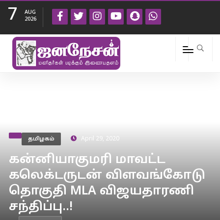
7
AUG
2026
தமிழகம்
April 29, 2020
கன்னியாகுமரி மாவட்ட
கலெக்டருடன் விளவங்கோடு
தொகுதி MLA விஜயதாரணி
சந்திப்பு..!