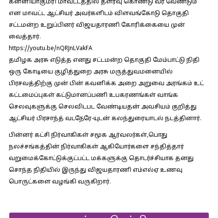
கன்னியாகுமரி மாவட்டத்தில் தளர்வு கொண்டு வர வேண்டும்
என மாவட்ட ஆட்சியர் அவர்களிடம் விளவங்கோடு தொகுதி
சட்டமன்ற உறுப்பினர் விஜயதாரணி கோரிக்கையை முன்
வைத்தார்.
https://youtu.be/nQRJnLVakFA
தமிழக அரசு எடுத்த எனது சட்டமன்ற தொகுதி மேம்பாட்டு நிதி
₹ஒரு கோடியை குழித்துறை அரசு மருத்துவமனையில்
பிரசவத்திற்கு முன் பின் கவனிக்க அறை அறுவை அரங்கம் உட்
கட்டமைப்புகள் கட்டுமானப்பணி உபகரணங்கள் வாங்க
செலவுகளுக்கு செலவிடபட வேண்டியதன் அவசியம் குறித்து
ஆட்சியர் பிரசாந்த் வடநேரே-யுடன் கலந்துரையாடல் நடத்தினார்.
பின்னர் கட்சி நிர்வாகிகள் சமூக ஆர்வலர்கள்,பொது
நலச்சங்கத்தின் நிர்வாகிகள் ஆகியோர்களை சந்தித்தார்
வறுமைக்கோட்டுக்குட்பட்ட மக்களுக்கு தொடர்ச்சியாக தனது
சொந்த நிதியில் இருந்து விஜயதாரணி எம்எல்ஏ உணவு
பொருட்களை வழங்கி வருகிறார்.