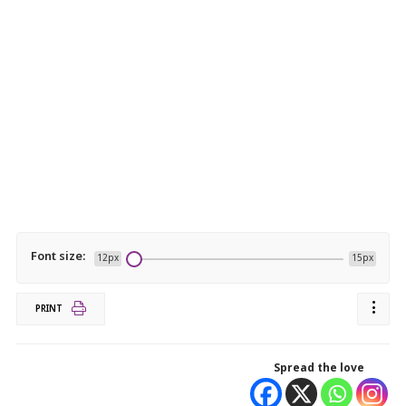
Font size:
12px
15px
PRINT
Spread the love