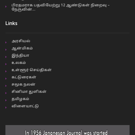
பிரதமராக பதவியேற்று 12 ஆண்டுகள் நிறைவு –
நேருவின்…
Links
அரசியல்
ஆன்மிகம்
இந்தியா
உலகம்
உள்ளூர் செய்திகள்
கட்டுரைகள்
சமூக நலன்
சினிமா துளிகள்
தமிழகம்
விளையாட்டு