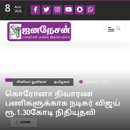
8
AUG
2026
சினிமா துளிகள்
தமிழகம்
April 22, 2020
கொரோனா நிவாரண
பணிகளுக்காக நடிகர் விஜய்
ரூ.1.30கோடி நிதியுதவி
ADMIN