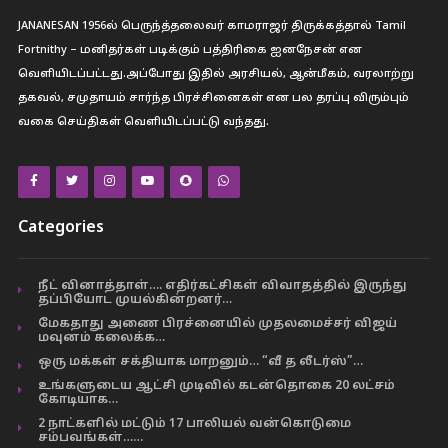
JANANESAN 1956ல் பெருந்த்தலைவர் காமராஜர் திருக்கத்தால் Tamil
Fortnithy – மனிதர்கள் படிக்கும் பத்திரிகை ஐனநேசன் என
வெளியிடப்பட்டது.அப்போது இதில் அரசியல், ஆன்மீகம், வரலாற்று
தகவல், சமுதாயம் சார்ந்த பிரச்சினைகள் என பல தரப்பு விரும்பும்
வகை செய்திகள் வெளியிடப்பட்டு வந்தது.
Categories
நீட் வினாத்தாள்…. எதிர்கட்சிகள் விவாதத்தில் இருந்து
தப்பியோட முயல்கின்றனர்…
மேகதாது அணை பிரச்னையில் முதலமைச்சர் விஜய்
மவுனம் கலைக்க…
ஒரு மக்கள் சக்தியாக மாறனும்… “வீ த லீடர்ஸ்”…
உங்களுடைய ஆட்சி முடிவில் கடன்தொகை 20 லட்சம்
கோடியாக…
2 நாட்களில் மட்டும் 17 பாலியல் வன்கொடுமை
சம்பவங்கள்……