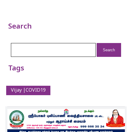
Search
Search
for:
Tags
Vijay |COVID19