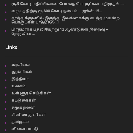
ரூ.5 கோடி மதிப்பிலான போதை பொருட்கள் பறிமுதல் –…
வருடத்திற்கு ரூ.800 கோடி நஷ்டம் … ஜூன் 15…
தூத்துக்குடியில் இருந்து இலங்கைக்கு கடத்த முயன்ற
பொருட்கள் பறிமுதல்…!
பிரதமராக பதவியேற்று 12 ஆண்டுகள் நிறைவு –
நேருவின்…
Links
அரசியல்
ஆன்மிகம்
இந்தியா
உலகம்
உள்ளூர் செய்திகள்
கட்டுரைகள்
சமூக நலன்
சினிமா துளிகள்
தமிழகம்
விளையாட்டு