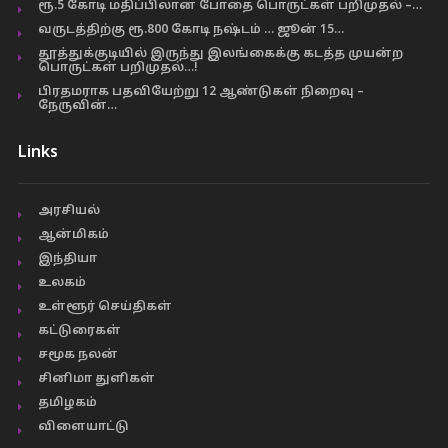
ரூ.5 கோடி மதிப்பிலான போதை பொருட்கள் பறிமுதல் –…
வருடத்திற்கு ரூ.800 கோடி நஷ்டம் … ஜூன் 15…
தூத்துக்குடியில் இருந்து இலங்கைக்கு கடத்த முயன்ற
பொருட்கள் பறிமுதல்…!
பிரதமராக பதவியேற்று 12 ஆண்டுகள் நிறைவு –
நேருவின்…
Links
அரசியல்
ஆன்மிகம்
இந்தியா
உலகம்
உள்ளூர் செய்திகள்
கட்டுரைகள்
சமூக நலன்
சினிமா துளிகள்
தமிழகம்
விளையாட்டு