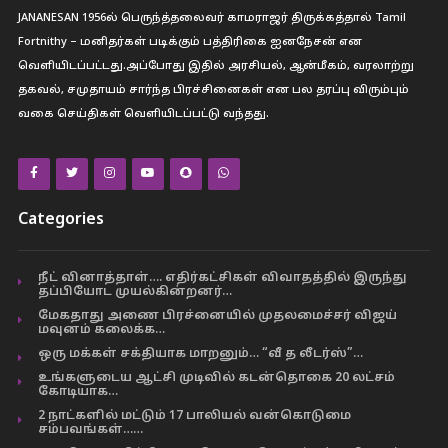
JANANESAN 1956ல் பெருந்த்தலைவர் காமராஜர் திருக்கத்தால் Tamil
Fortnithy – மனிதர்கள் படிக்கும் பத்திரிகை ஐனநேசன் என
வெளியிடப்பட்டது.அப்போது இதில் அரசியல், ஆன்மீகம், வரலாற்று
தகவல், சமுதாயம் சார்ந்த பிரச்சினைகள் என பல தரப்பு விரும்பும்
வகை செய்திகள் வெளியிடப்பட்டு வந்தது.
Categories
நீட் வினாத்தாள்…. எதிர்கட்சிகள் விவாதத்தில் இருந்து
தப்பியோட முயல்கின்றனர்…
மேகதாது அணை பிரச்னையில் முதலமைச்சர் விஜய்
மவுனம் கலைக்க…
ஒரு மக்கள் சக்தியாக மாறனும்… “வீ த லீடர்ஸ்”…
உங்களுடைய ஆட்சி முடிவில் கடன்தொகை 20 லட்சம்
கோடியாக…
2 நாட்களில் மட்டும் 17 பாலியல் வன்கொடுமை
சம்பவங்கள்……