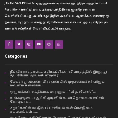
JANANESAN 1956ல் பெருந்த்தலைவர் காமராஜர் திருக்கத்தால் Tamil
Fortnithy – மனிதர்கள் படிக்கும் பத்திரிகை ஐனநேசன் என
வெளியிடப்பட்டது.அப்போது இதில் அரசியல், ஆன்மீகம், வரலாற்று
தகவல், சமுதாயம் சார்ந்த பிரச்சினைகள் என பல தரப்பு விரும்பும்
வகை செய்திகள் வெளியிடப்பட்டு வந்தது.
Categories
நீட் வினாத்தாள்…. எதிர்கட்சிகள் விவாதத்தில் இருந்து
தப்பியோட முயல்கின்றனர்…
மேகதாது அணை பிரச்னையில் முதலமைச்சர் விஜய்
மவுனம் கலைக்க…
ஒரு மக்கள் சக்தியாக மாறனும்… “வீ த லீடர்ஸ்”…
உங்களுடைய ஆட்சி முடிவில் கடன்தொகை 20 லட்சம்
கோடியாக…
2 நாட்களில் மட்டும் 17 பாலியல் வன்கொடுமை
சம்பவங்கள்……