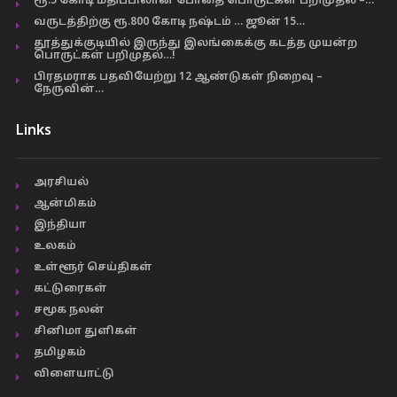
ரூ.5 கோடி மதிப்பிலான போதை பொருட்கள் பறிமுதல் –…
வருடத்திற்கு ரூ.800 கோடி நஷ்டம் … ஜூன் 15…
தூத்துக்குடியில் இருந்து இலங்கைக்கு கடத்த முயன்ற
பொருட்கள் பறிமுதல்…!
பிரதமராக பதவியேற்று 12 ஆண்டுகள் நிறைவு –
நேருவின்…
Links
அரசியல்
ஆன்மிகம்
இந்தியா
உலகம்
உள்ளூர் செய்திகள்
கட்டுரைகள்
சமூக நலன்
சினிமா துளிகள்
தமிழகம்
விளையாட்டு