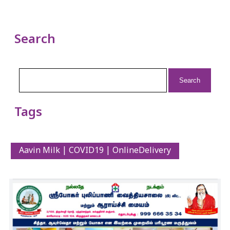
Search
Search
for:
Tags
Aavin Milk | COVID19 | OnlineDelivery