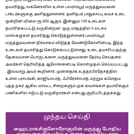
தனிநபர் பாதுகாப்பு கவச உடைகள்- 50(எண்ணிக்கையில்)
தயாரித்து, லக்னோவில் உள்ள பலராம்பூர் மருத்துவமனை
டாக்டர்களுக்கு அளித்துள்ளனர். தனிநபர் பாதுகாப்பு கவச உடை
ஒன்றின் விலை ரூ.600 ஆகும். இன்னும் 100 உடைகள்
தயாரிக்கப்பட்டு வருகின்றன. ஒரு மாதத்தில் 5 லட்சம்
மாஸ்க்குகள் தயாரித்து கொடுத்துள்ளனர்.பலராம்பூர்
மருத்துவமனை நிர்வாகம் விடுத்த வேண்டுகோளின்படி, இந்த
உடைகள் தயாரித்து கொடுக்கப்பட்டுள்ளது. உடை தயாரிப்பதற்கு
தேவையான பொருட்களை, மருத்துவமனை தேர்வு செய்தனர்.
அவர்கள் தெரிவித்த ஆலோசனைபடி கொள்முதல் செய்யப்பட்டது
. இவ்வாறு அவர் கூறினார். முன்னதாக உத்தரபிரதேசத்தில்
உள்ள பராபங்கி, காஜியாபாத், ஃபிரோசாபாத் மற்றும் களெதம
புத்த நகர் ஆகிய மாவட்ட சிறைகளும் முக கவசங்கள் தயாரிக்கும்
பணிகளில் ஈடுபடடு வருகிறார்கள் என்பது குறிப்பிடத்தக்கது.
முந்தய செய்தி
ஹைட்ராக்சிகுளோரோகுயின் மருந்து போதிய