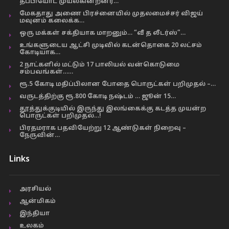
தப்பியோட முயல்கின்றனர்…
மேகதாது அணை பிரச்னையில் முதலமைச்சர் விஜய்
மவுனம் கலைக்க…
ஒரு மக்கள் சக்தியாக மாறனும்… “வீ த லீடர்ஸ்”…
உங்களுடைய ஆட்சி முடிவில் கடன்தொகை 20 லட்சம்
கோடியாக…
2 நாட்களில் மட்டும் 17 பாலியல் வன்கொடுமை
சம்பவங்கள்……
ரூ.5 கோடி மதிப்பிலான போதை பொருட்கள் பறிமுதல் –…
வருடத்திற்கு ரூ.800 கோடி நஷ்டம் … ஜூன் 15…
தூத்துக்குடியில் இருந்து இலங்கைக்கு கடத்த முயன்ற
பொருட்கள் பறிமுதல்…!
பிரதமராக பதவியேற்று 12 ஆண்டுகள் நிறைவு –
நேருவின்…
Links
அரசியல்
ஆன்மிகம்
இந்தியா
உலகம்