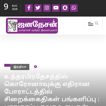
9
AUG
2026
இந்தியா
April 11, 2020
உத்தரபிரதேசத்தில்
கொரோனாவுக்கு எதிரான
போராட்டத்தில்
சிறைக்கைதிகள் பங்களிப்பு :