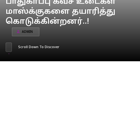
பாதுகாப்பு கவச உடைகள்
மாஸ்க்குகளை தயாரித்து
கொடுக்கின்றனர்..!
ADMIN
Scroll Down To Discover