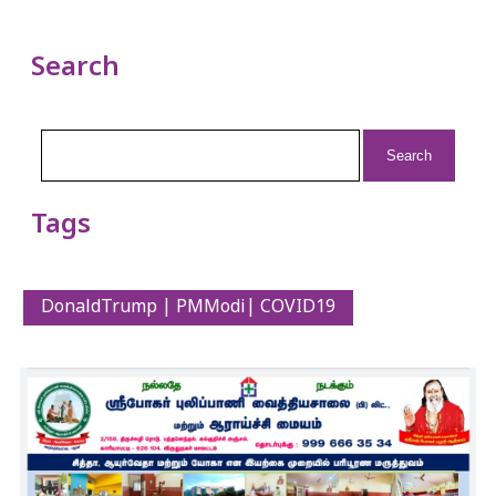
Search
Search
for:
Tags
DonaldTrump | PMModi| COVID19