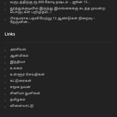
வருடத்திற்கு ரூ.800 கோடி நஷ்டம் … ஜூன் 15…
தூத்துக்குடியில் இருந்து இலங்கைக்கு கடத்த முயன்ற
பொருட்கள் பறிமுதல்…!
பிரதமராக பதவியேற்று 12 ஆண்டுகள் நிறைவு –
நேருவின்…
Links
அரசியல்
ஆன்மிகம்
இந்தியா
உலகம்
உள்ளூர் செய்திகள்
கட்டுரைகள்
சமூக நலன்
சினிமா துளிகள்
தமிழகம்
விளையாட்டு