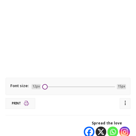
Font size:
12px
15px
PRINT
Spread the love