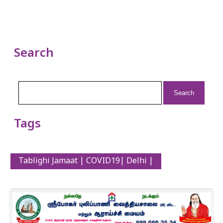
Search
Search
for:
Tags
Tablighi Jamaat | COVID19| Delhi |