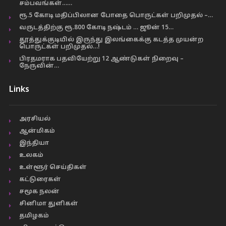
சம்பவங்கள்……
ரூ.5 கோடி மதிப்பிலான போதை பொருட்கள் பறிமுதல் –…
வருடத்திற்கு ரூ.800 கோடி நஷ்டம் … ஜூன் 15…
தூத்துக்குடியில் இருந்து இலங்கைக்கு கடத்த முயன்ற
பொருட்கள் பறிமுதல்…!
பிரதமராக பதவியேற்று 12 ஆண்டுகள் நிறைவு –
நேருவின்…
Links
அரசியல்
ஆன்மிகம்
இந்தியா
உலகம்
உள்ளூர் செய்திகள்
கட்டுரைகள்
சமூக நலன்
சினிமா துளிகள்
தமிழகம்