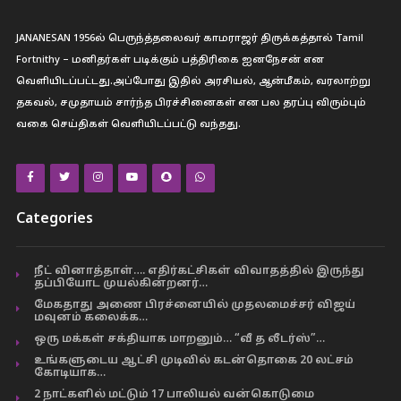
JANANESAN 1956ல் பெருந்த்தலைவர் காமராஜர் திருக்கத்தால் Tamil
Fortnithy – மனிதர்கள் படிக்கும் பத்திரிகை ஐனநேசன் என
வெளியிடப்பட்டது.அப்போது இதில் அரசியல், ஆன்மீகம், வரலாற்று
தகவல், சமுதாயம் சார்ந்த பிரச்சினைகள் என பல தரப்பு விரும்பும்
வகை செய்திகள் வெளியிடப்பட்டு வந்தது.
Categories
நீட் வினாத்தாள்…. எதிர்கட்சிகள் விவாதத்தில் இருந்து
தப்பியோட முயல்கின்றனர்…
மேகதாது அணை பிரச்னையில் முதலமைச்சர் விஜய்
மவுனம் கலைக்க…
ஒரு மக்கள் சக்தியாக மாறனும்… “வீ த லீடர்ஸ்”…
உங்களுடைய ஆட்சி முடிவில் கடன்தொகை 20 லட்சம்
கோடியாக…
2 நாட்களில் மட்டும் 17 பாலியல் வன்கொடுமை