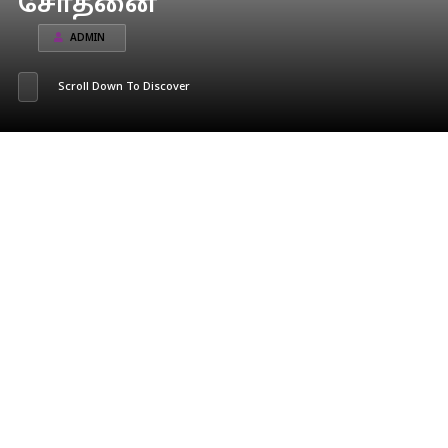
சோதனை
ADMIN
Scroll Down To Discover