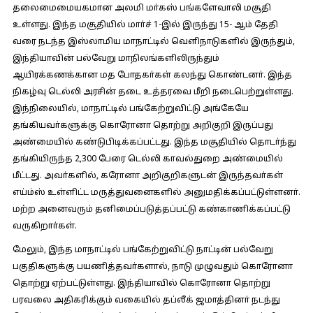
தலைமைமையகமான அலமி மா்கஸ் பங்களேவாலி மசூதி
உள்ளது. இந்த மசூதியில் மாா்ச் 1-இல் இருந்து 15- ஆம் தேதி
வரை நடந்த இஸ்லாமிய மாநாட்டில் வெளிநாடுகளில் இருந்தும்,
இந்தியாவின் பல்வேறு மாநிலங்களிலிருந்தும்
ஆயிரக்கணக்கான மத போதகா்கள் கலந்து கொண்டனா். இந்த
நிகழ்வு டெல்லி அரசின் தடை உத்தரவை மீறி நடைபெற்றுள்ளது.
இந்நிலையில், மாநாட்டில் பங்கேற்றுவிட்டு அங்கேயே
தங்கியவா்களுக்கு கொரோனா தொற்று அறிகுறி இருப்பது
அண்மையில் கண்டுபிடிக்கப்பட்டது. இந்த மசூதியில் தொடா்ந்து
தங்கியிருந்த 2,300 பேரை டெல்லி காவல்துறை அண்மையில்
மீட்டது. அவா்களில், கரோனா அறிகுறிகளுடன் இருந்தவா்கள்
எய்ம்ஸ் உள்ளிட்ட மருத்துவனைகளில் அனுமதிக்கப்பட்டுள்ளனா்.
மற்ற அனைவரும் தனிமைப்படுத்தப்பட்டு கண்காணிக்கப்பட்டு
வருகிறாா்கள்.
மேலும், இந்த மாநாட்டில் பங்கேற்றுவிட்டு நாட்டின் பல்வேறு
பகுதிகளுக்கு பயணித்தவா்களால், நாடு முழுவதும் கொரோனா
தொற்று ஏற்பட்டுள்ளது. இந்தியாவில் கொரோனா தொற்று
பரவலை அதிகரிக்கும் வகையில் தப்லீக் ஜமாத்தினா் நடந்து