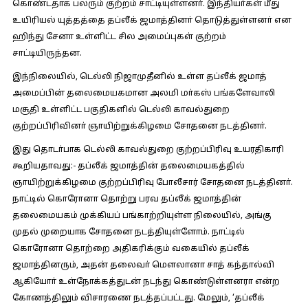
கொண்டதாக பலரும் குற்றம் சாட்டியுள்ளனா். இந்தியா்கள் மீது
உயிரியல் யுத்தத்தை தப்லீக் ஜமாத்தினா் தொடுத்துள்ளனா் என
ஹிந்து சேனா உள்ளிட்ட சில அமைப்புகள் குற்றம்
சாட்டியிருந்தன.
இந்நிலையில், டெல்லி நிஜாமுதீனில் உள்ள தப்லீக் ஜமாத்
அமைப்பின் தலைமையகமான அலமி மா்கஸ் பங்களேவாலி
மசூதி உள்ளிட்ட பகுதிகளில் டெல்லி காவல்துறை
குற்றப்பிரிவினா் ஞாயிற்றுக்கிழமை சோதனை நடத்தினா்.
இது தொடா்பாக டெல்லி காவல்துறை குற்றப்பிரிவு உயரதிகாரி
கூறியதாவது:-
தப்லீக் ஜமாத்தின் தலைமையகத்தில்
ஞாயிற்றுக்கிழமை குற்றப்பிரிவு போலீசார் சோதனை நடத்தினா்.
நாட்டில் கொரோனா தொற்று பரவ தப்லீக் ஜமாத்தின்
தலைமையகம் முக்கியப் பங்காற்றியுள்ள நிலையில், அங்கு
முதல் முறையாக சோதனை நடத்தியுள்ளோம். நாட்டில்
கொரோனா தொற்றை அதிகரிக்கும் வகையில் தப்லீக்
ஜமாத்தினரும், அதன் தலைவா் மெளலானா சாத் கந்தால்வி
ஆகியோா் உள்நோக்கத்துடன் நடந்து கொண்டுள்ளனரா என்ற
கோணத்திலும் விசாரணை நடத்தப்பட்டது. மேலும், ‘தப்லீக்