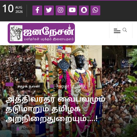
10
AUG
2026
சமூக நலன்
August 12, 2019
அத்திவரதர் வைபவமும்
தடுமாறும் தமிழக
அறநிறைதுறையும்….!
ADMIN