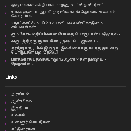
ஒரு மக்கள் சக்தியாக மாறனும்… “வீ த லீடர்ஸ்”…
உங்களுடைய ஆட்சி முடிவில் கடன்தொகை 20 லட்சம்
கோடியாக…
2 நாட்களில் மட்டும் 17 பாலியல் வன்கொடுமை
சம்பவங்கள்……
ரூ.5 கோடி மதிப்பிலான போதை பொருட்கள் பறிமுதல் –…
வருடத்திற்கு ரூ.800 கோடி நஷ்டம் … ஜூன் 15…
தூத்துக்குடியில் இருந்து இலங்கைக்கு கடத்த முயன்ற
பொருட்கள் பறிமுதல்…!
பிரதமராக பதவியேற்று 12 ஆண்டுகள் நிறைவு –
நேருவின்…
Links
அரசியல்
ஆன்மிகம்
இந்தியா
உலகம்
உள்ளூர் செய்திகள்
கட்டுரைகள்