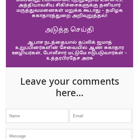
மகப்பேறு, டயாலிசிஸ், புற்றுநோய் உள்ளிட்ட
அத்தியாவசிய சிகிச்சைகளுக்கு தனியார்
மருத்துவமனைகள் மறுக்க கூடாது – தமிழக
சுகாதாரத்துறை அறிவுறுத்தல்!
அடுத்த செய்தி
ஆபாச நடத்தையால் தப்லிக் ஜமாத்
உறுப்பினர்களின் சேவையில் ஆண் சுகாதார
ஊழியர்கள், போலீசார் மட்டுமே ஈடுபடுவார்கள் –
உத்தரபிரதேச அரசு
Leave your comments
here...