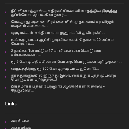
நீட் வினாத்தாள்…. எதிர்கட்சிகள் விவாதத்தில் இருந்து
தப்பியோட முயல்கின்றனர்…
மேகதாது அணை பிரச்னையில் முதலமைச்சர் விஜய்
மவுனம் கலைக்க…
ஒரு மக்கள் சக்தியாக மாறனும்… “வீ த லீடர்ஸ்”…
உங்களுடைய ஆட்சி முடிவில் கடன்தொகை 20 லட்சம்
கோடியாக…
2 நாட்களில் மட்டும் 17 பாலியல் வன்கொடுமை
சம்பவங்கள்……
ரூ.5 கோடி மதிப்பிலான போதை பொருட்கள் பறிமுதல் –…
வருடத்திற்கு ரூ.800 கோடி நஷ்டம் … ஜூன் 15…
தூத்துக்குடியில் இருந்து இலங்கைக்கு கடத்த முயன்ற
பொருட்கள் பறிமுதல்…!
பிரதமராக பதவியேற்று 12 ஆண்டுகள் நிறைவு –
நேருவின்…
Links
அரசியல்
ஆன்மிகம்