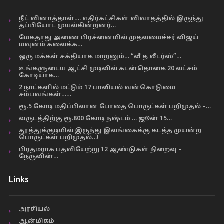
நீட் வினாத்தாள்…. எதிர்கட்சிகள் விவாதத்தில் இருந்து
தப்பியோட முயல்கின்றனர்…
மேகதாது அணை பிரச்னையில் முதலமைச்சர் விஜய்
மவுனம் கலைக்க…
ஒரு மக்கள் சக்தியாக மாறனும்… “வீ த லீடர்ஸ்”…
உங்களுடைய ஆட்சி முடிவில் கடன்தொகை 20 லட்சம்
கோடியாக…
2 நாட்களில் மட்டும் 17 பாலியல் வன்கொடுமை
சம்பவங்கள்……
ரூ.5 கோடி மதிப்பிலான போதை பொருட்கள் பறிமுதல் –…
வருடத்திற்கு ரூ.800 கோடி நஷ்டம் … ஜூன் 15…
தூத்துக்குடியில் இருந்து இலங்கைக்கு கடத்த முயன்ற
பொருட்கள் பறிமுதல்…!
பிரதமராக பதவியேற்று 12 ஆண்டுகள் நிறைவு –
நேருவின்…
Links
அரசியல்
ஆன்மிகம்