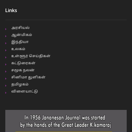
Links
அரசியல்
ஆன்மிகம்
இந்தியா
உலகம்
உள்ளூர் செய்திகள்
கட்டுரைகள்
சமூக நலன்
சினிமா துளிகள்
தமிழகம்
விளையாட்டு