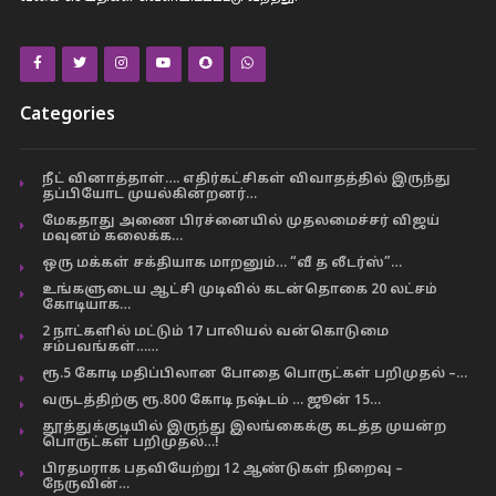
Categories
நீட் வினாத்தாள்…. எதிர்கட்சிகள் விவாதத்தில் இருந்து
தப்பியோட முயல்கின்றனர்…
மேகதாது அணை பிரச்னையில் முதலமைச்சர் விஜய்
மவுனம் கலைக்க…
ஒரு மக்கள் சக்தியாக மாறனும்… “வீ த லீடர்ஸ்”…
உங்களுடைய ஆட்சி முடிவில் கடன்தொகை 20 லட்சம்
கோடியாக…
2 நாட்களில் மட்டும் 17 பாலியல் வன்கொடுமை
சம்பவங்கள்……
ரூ.5 கோடி மதிப்பிலான போதை பொருட்கள் பறிமுதல் –…
வருடத்திற்கு ரூ.800 கோடி நஷ்டம் … ஜூன் 15…
தூத்துக்குடியில் இருந்து இலங்கைக்கு கடத்த முயன்ற
பொருட்கள் பறிமுதல்…!
பிரதமராக பதவியேற்று 12 ஆண்டுகள் நிறைவு –
நேருவின்…