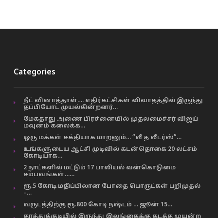
Categories
நீட் வினாத்தாள்…. எதிர்கட்சிகள் விவாதத்தில் இருந்து
தப்பியோட முயல்கின்றனர்…
மேகதாது அணை பிரச்னையில் முதலமைச்சர் விஜய்
மவுனம் கலைக்க…
ஒரு மக்கள் சக்தியாக மாறனும்… “வீ த லீடர்ஸ்”…
உங்களுடைய ஆட்சி முடிவில் கடன்தொகை 20 லட்சம்
கோடியாக…
2 நாட்களில் மட்டும் 17 பாலியல் வன்கொடுமை
சம்பவங்கள்……
ரூ.5 கோடி மதிப்பிலான போதை பொருட்கள் பறிமுதல்
–…
வருடத்திற்கு ரூ.800 கோடி நஷ்டம் … ஜூன் 15…
தூத்துக்குடியில் இருந்து இலங்கைக்கு கடத்த முயன்ற