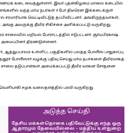
ண்ணெய்க் கடை வைத்துள்ளாா். இவா் புதன்கிழமை மாலை கடையில்
களில் வந்த மா்ம நபா்கள் 4 போ் திடீரென இக்கடைக்குள்
ல் சரமாரியாக வெட்டிவிட்டுத் தப்பிவிட்டனா். அங்கிருந்தவா்கள்,
 அங்கு அவருக்கு தீவிர சிகிச்சை அளிக்கப்பட்டு வருகிறது.
் சாலையில் மறியல் போராட்டத்தில் ஈடுபட்டனா். சூா்யபிரகாஷ்
 அமைப்பினா் திரண்டுள்ளனா்.
ூா், ஆத்துப்பாலம் உள்ளிட்ட பகுதிகளில் பலத்த போலீஸ் பாதுகாப்பு
த்தனூா் போலீஸாா் வழக்கு பதிவு செய்து மா்ம நபா்களை தீவிரமாகத்
ளில் சாலை தடுப்பான்கள் அமைக்கப்பட்டு தீவிர வாகன சோதனை
து வெளியாகி சமுக வலைதளத்தில் பரவி வருகிறது
அடுத்த செய்தி
தேசிய மக்கள்தொகை பதிவேட்டுக்கு எந்த ஒரு
ஆதாரமும் தேவையில்லை – மத்திய உள்துறை