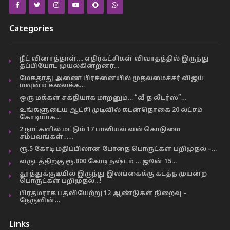
Categories
நீட் வினாத்தாள்…. எதிர்கட்சிகள் விவாதத்தில் இருந்து
தப்பியோட முயல்கின்றனர்…
மேகதாது அணை பிரச்னையில் முதலமைச்சர் விஜய்
மவுனம் கலைக்க…
ஒரு மக்கள் சக்தியாக மாறனும்… “வீ த லீடர்ஸ்”…
உங்களுடைய ஆட்சி முடிவில் கடன்தொகை 20 லட்சம்
கோடியாக…
2 நாட்களில் மட்டும் 17 பாலியல் வன்கொடுமை
சம்பவங்கள்……
ரூ.5 கோடி மதிப்பிலான போதை பொருட்கள் பறிமுதல் –…
வருடத்திற்கு ரூ.800 கோடி நஷ்டம் … ஜூன் 15…
தூத்துக்குடியில் இருந்து இலங்கைக்கு கடத்த முயன்ற
பொருட்கள் பறிமுதல்…!
பிரதமராக பதவியேற்று 12 ஆண்டுகள் நிறைவு –
நேருவின்…
Links