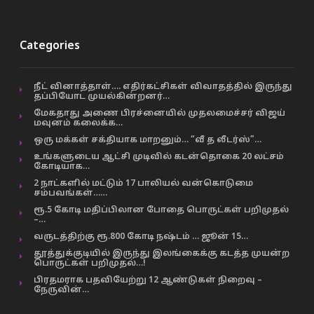
Categories
நீட் வினாத்தாள்…. எதிர்கட்சிகள் விவாதத்தில் இருந்து
தப்பியோட முயல்கின்றனர்…
மேகதாது அணை பிரச்னையில் முதலமைச்சர் விஜய்
மவுனம் கலைக்க…
ஒரு மக்கள் சக்தியாக மாறனும்… “வீ த லீடர்ஸ்”…
உங்களுடைய ஆட்சி முடிவில் கடன்தொகை 20 லட்சம்
கோடியாக…
2 நாட்களில் மட்டும் 17 பாலியல் வன்கொடுமை
சம்பவங்கள்……
ரூ.5 கோடி மதிப்பிலான போதை பொருட்கள் பறிமுதல்
–…
வருடத்திற்கு ரூ.800 கோடி நஷ்டம் … ஜூன் 15…
தூத்துக்குடியில் இருந்து இலங்கைக்கு கடத்த முயன்ற
பொருட்கள் பறிமுதல்…!
பிரதமராக பதவியேற்று 12 ஆண்டுகள் நிறைவு –
நேருவின்…