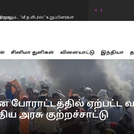
ாறனும்… “வீ த லீடர்ஸ்” உறுப்பினர்கள்
டிவில் கடன்தொகை 20 லட்சம் கோடியாக
ன்
சினிமா துளிகள்
விளையாட்டு
இந்தியா
த
…
17 பாலியல் வன்கொடுமை சம்பவங்கள்… சட்டம்
ர்கட்சிகள் விவாதத்தில் இருந்து தப்பியோட
ிய அமைச்சர் கிரண்…
னையில் முதலமைச்சர் விஜய் மவுனம்
ான போராட்டத்தில் ஏற்பட்ட 
திய அரசு குற்றச்சாட்டு
திமுக…