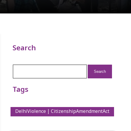
Search
Search
for:
Tags
DelhiViolence | CitizenshipAmendmentAct