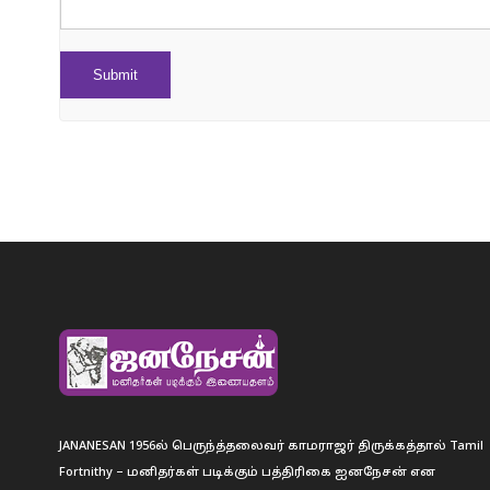
JANANESAN 1956ல் பெருந்த்தலைவர் காமராஜர் திருக்கத்தால் Tamil
Fortnithy – மனிதர்கள் படிக்கும் பத்திரிகை ஐனநேசன் என