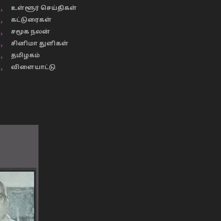
உள்ளூர் செய்திகள்
கட்டுரைகள்
சமூக நலன்
சினிமா துளிகள்
தமிழகம்
விளையாட்டு