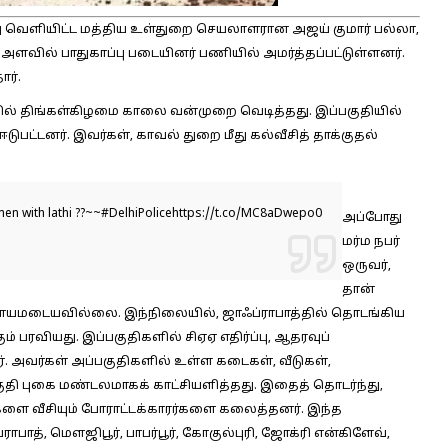
து வெளியிட்ட மத்திய உள்துறை செயலாளரான அஜய் குமார் பல்லா,
ளவில் பாதுகாப்பு படையினர் பணியில் அமர்த்தப்பட்டுள்ளனர்.
ர்.
ியில் திங்கள்கிழமை காலை வன்முறை வெடித்தது. இப்பகுதியில்
டுபட்டனர். இவர்கள், காவல் துறை மீது கல்வீசித் தாக்குதல்
men with lathi ??~~
#DelhiPolice
https://t.co/MC8aDwepo0
அப்போது
மர்ம நபர்
ஒருவர்,
தான்
ரும் காயமடையவில்லை. இந்நிலையில், ஜாஃப்ராபாத்தில் தொடங்கிய
் பரவியது. இப்பகுதிகளில் சிஏஏ எதிர்ப்பு, ஆதரவுப்
னர். அவர்கள் அப்பகுதிகளில் உள்ள கடைகள், வீடுகள்,
தி புகை மண்டலமாகக் காட்சியளித்தது. இதைத் தொடர்ந்து,
டுகளை வீசியும் போராட்டக்காரர்களை கலைத்தனர். இந்த
பாத், மௌஜிபூர், பாபர்பூர், கோகுல்புரி, ஜோக்ரி என்கிளேவ்,