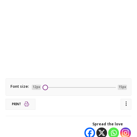
Font size:
12px
15px
PRINT
Spread the love