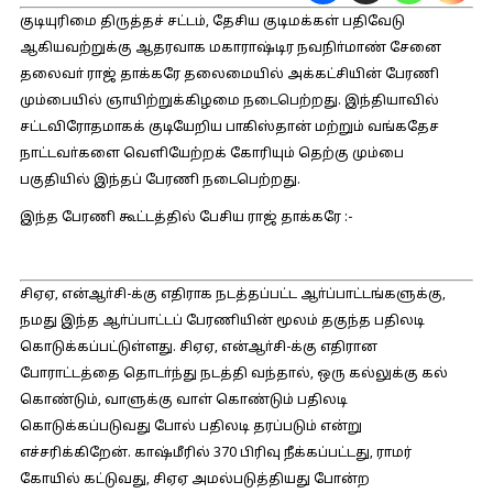
குடியுரிமை திருத்தச் சட்டம், தேசிய குடிமக்கள் பதிவேடு
ஆகியவற்றுக்கு ஆதரவாக மகாராஷ்டிர நவநிா்மாண் சேனை
தலைவா் ராஜ் தாக்கரே தலைமையில் அக்கட்சியின் பேரணி
மும்பையில் ஞாயிற்றுக்கிழமை நடைபெற்றது. இந்தியாவில்
சட்டவிரோதமாகக் குடியேறிய பாகிஸ்தான் மற்றும் வங்கதேச
நாட்டவா்களை வெளியேற்றக் கோரியும் தெற்கு மும்பை
பகுதியில் இந்தப் பேரணி நடைபெற்றது.
இந்த பேரணி கூட்டத்தில் பேசிய ராஜ் தாக்கரே :-
சிஏஏ, என்ஆா்சி-க்கு எதிராக நடத்தப்பட்ட ஆா்ப்பாட்டங்களுக்கு,
நமது இந்த ஆா்ப்பாட்டப் பேரணியின் மூலம் தகுந்த பதிலடி
கொடுக்கப்பட்டுள்ளது. சிஏஏ, என்ஆா்சி-க்கு எதிரான
போராட்டத்தை தொடா்ந்து நடத்தி வந்தால், ஒரு கல்லுக்கு கல்
கொண்டும், வாளுக்கு வாள் கொண்டும் பதிலடி
கொடுக்கப்படுவது போல் பதிலடி தரப்படும் என்று
எச்சரிக்கிறேன். காஷ்மீரில் 370 பிரிவு நீக்கப்பட்டது, ராமர்
கோயில் கட்டுவது, சிஏஏ அமல்படுத்தியது போன்ற