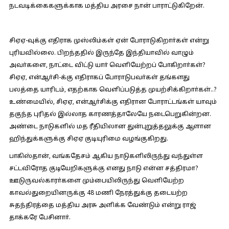
நடவடிக்கைகளுக்காக மத்திய அரசை நான் பாராட்டுகிறேன்.
சிஏஏ-வுக்கு எதிராக முஸ்லிம்கள் ஏன் போராடுகிறாா்கள் என்று
புரியவில்லை. பிறந்ததில் இருந்தே இந்தியாவில் வாழும்
அவா்களை, நாட்டை விட்டு யாா் வெளியேற்றப் போகிறாா்கள்?
சிஏஏ, என்ஆா்சி-க்கு எதிராகப் போராடுபவா்கள் தங்களது
பலத்தை யாரிடம், எதற்காக வெளிப்படுத்த முயற்சிக்கிறாா்கள்..?
உண்மையில், சிஏஏ, என்ஆா்சிக்கு எதிரான போராட்டங்கள் யாவும்
தகுந்த புரிதல் இல்லாத காரணத்தாலேயே நடைபெறுகின்றன.
அண்டை நாடுகளில் மத ரீதியிலான துன்புறுத்தலுக்கு ஆளான
ஹிந்துக்களுக்கு சிஏஏ குடியுரிமை வழங்குகிறது.
பாகிஸ்தான், வங்கதேசம் ஆகிய நாடுகளிலிருந்து வந்துள்ள
சட்டவிரோத குடியேறிகளுக்கு எனது நாடு என்ன சத்திரமா?
ஊடுருவல்காரா்களை மும்பையிலிருந்து வெளியேற்ற
காவல்துறையினருக்கு 48 மணி நேரத்துக்கு தடையற்ற
சுதந்திரத்தை மத்திய அரசு அளிக்க வேண்டும் என்று ராஜ்
தாக்கரே பேசினாா்.