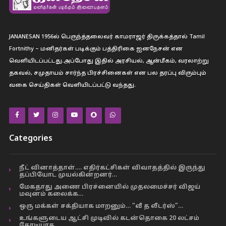
JANANESAN 1956ல் பெருந்த்தலைவர் காமராஜர் திருக்கத்தால் Tamil
Fortnithy – மனிதர்கள் படிக்கும் பத்திரிகை ஐனநேசன் என
வெளியிடப்பட்டது.அப்போது இதில் அரசியல், ஆன்மீகம், வரலாற்று
தகவல், சமுதாயம் சார்ந்த பிரச்சினைகள் என பல தரப்பு விரும்பும்
வகை செய்திகள் வெளியிடப்பட்டு வந்தது.
Categories
நீட் வினாத்தாள்…. எதிர்கட்சிகள் விவாதத்தில் இருந்து
தப்பியோட முயல்கின்றனர்…
மேகதாது அணை பிரச்னையில் முதலமைச்சர் விஜய்
மவுனம் கலைக்க…
ஒரு மக்கள் சக்தியாக மாறனும்… “வீ த லீடர்ஸ்”…
உங்களுடைய ஆட்சி முடிவில் கடன்தொகை 20 லட்சம்
கோடியாக…