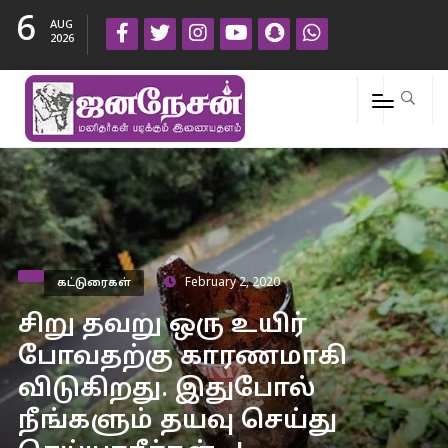
6
AUG
2026
கட்டுரைகள்
February 2, 2020
சிறு தவறு ஒரு உயிர்
போவதற்கு காரணமாகி
விடுகிறது. இதுபோல்
நீங்களும் தயவு செய்து