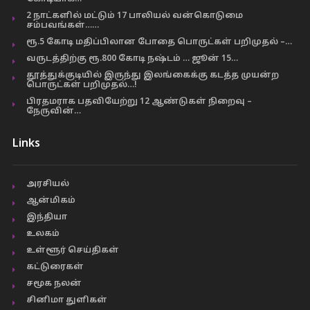
2 நாட்களில் மட்டும் 17 பாலியல் வன்கொடுமை
சம்பவங்கள்……
ரூ.5 கோடி மதிப்பிலான போதை பொருட்கள் பறிமுதல் –…
வருடத்திற்கு ரூ.800 கோடி நஷ்டம் … ஜூன் 15…
தூத்துக்குடியில் இருந்து இலங்கைக்கு கடத்த முயன்ற
பொருட்கள் பறிமுதல்…!
பிரதமராக பதவியேற்று 12 ஆண்டுகள் நிறைவு –
நேருவின்…
Links
அரசியல்
ஆன்மிகம்
இந்தியா
உலகம்
உள்ளூர் செய்திகள்
கட்டுரைகள்
சமூக நலன்
சினிமா துளிகள்