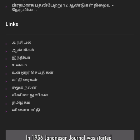
பிரதமராக பதவியேற்று 12 ஆண்டுகள் நிறைவு –
நேருவின்…
Links
அரசியல்
ஆன்மிகம்
இந்தியா
உலகம்
உள்ளூர் செய்திகள்
கட்டுரைகள்
சமூக நலன்
சினிமா துளிகள்
தமிழகம்
விளையாட்டு