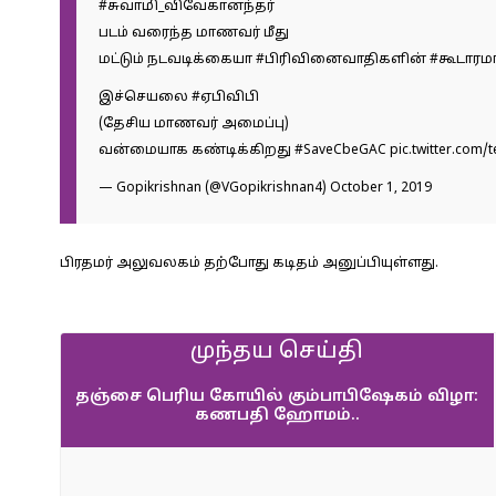
#சுவாமி_விவேகானந்தர்
படம் வரைந்த மாணவர் மீது
மட்டும் நடவடிக்கையா
#பிரிவினைவாதிகளின்
#கூடாரம
இச்செயலை
#ஏபிவிபி
(தேசிய மாணவர் அமைப்பு)
வன்மையாக கண்டிக்கிறது
#SaveCbeGAC
pic.twitter.com
— Gopikrishnan (@VGopikrishnan4)
October 1, 2019
பிரதமர் அலுவலகம் தற்போது கடிதம் அனுப்பியுள்ளது.
முந்தய செய்தி
தஞ்சை பெரிய கோயில் கும்பாபிஷேகம் விழா:
கணபதி ஹோமம்..