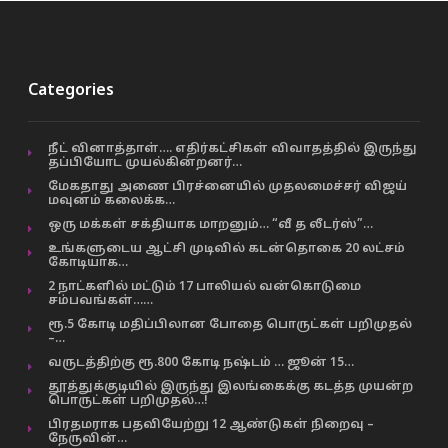
Categories
நீட் வினாத்தாள்…. எதிர்கட்சிகள் விவாதத்தில் இருந்து
தப்பியோட முயல்கின்றனர்…
மேகதாது அணை பிரச்னையில் முதலமைச்சர் விஜய்
மவுனம் கலைக்க…
ஒரு மக்கள் சக்தியாக மாறனும்… “வீ த லீடர்ஸ்”…
உங்களுடைய ஆட்சி முடிவில் கடன்தொகை 20 லட்சம்
கோடியாக…
2 நாட்களில் மட்டும் 17 பாலியல் வன்கொடுமை
சம்பவங்கள்……
ரூ.5 கோடி மதிப்பிலான போதை பொருட்கள் பறிமுதல்
–…
வருடத்திற்கு ரூ.800 கோடி நஷ்டம் … ஜூன் 15…
தூத்துக்குடியில் இருந்து இலங்கைக்கு கடத்த முயன்ற
பொருட்கள் பறிமுதல்…!
பிரதமராக பதவியேற்று 12 ஆண்டுகள் நிறைவு –
நேருவின்…