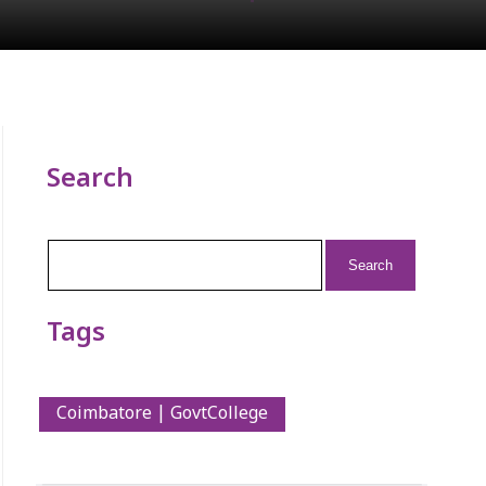
Search
Search
for:
Tags
Coimbatore | GovtCollege