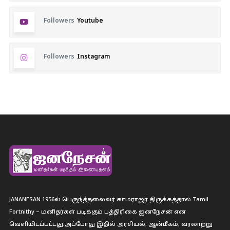
Followers
Youtube
Followers
Instagram
JANANESAN 1956ல் பெருந்த்தலைவர் காமராஜர் திருக்கத்தால் Tamil
Fortnithy – மனிதர்கள் படிக்கும் பத்திரிகை ஐனநேசன் என
வெளியிடப்பட்டது.அப்போது இதில் அரசியல், ஆன்மீகம், வரலாற்று