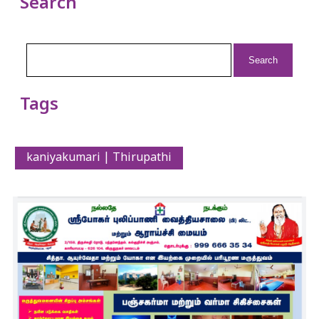
Search
Search
for:
Tags
kaniyakumari | Thirupathi