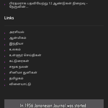
பிரதமராக பதவியேற்று 12 ஆண்டுகள் நிறைவு –
நேருவின்…
Links
அரசியல்
ஆன்மிகம்
இந்தியா
உலகம்
உள்ளூர் செய்திகள்
கட்டுரைகள்
சமூக நலன்
சினிமா துளிகள்
தமிழகம்
விளையாட்டு