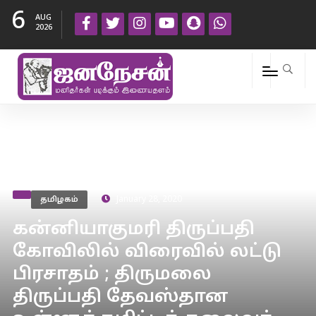
6
AUG
2026
தமிழகம்
January 28, 2020
கன்னியாகுமரி திருப்பதி
கோவிலில் விரைவில் லட்டு
பிரசாதம் ; திருமலை
திருப்பதி தேவஸ்தான