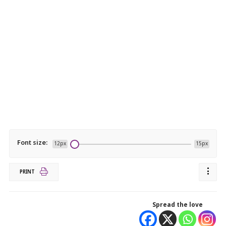
Font size:
12px
15px
PRINT
Spread the love