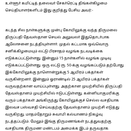
உள்ளூா் கமிட்டித் தலைவா் சேகா்ரெட்டி திங்கள்கிழமை
செய்தியாளர்களிடம் இது குறித்து பேசிய அவர்:-
கடந்த சில நாள்களுக்கு முன்பு கோயிலுக்கு வந்த திருமலை
திருப்பதி தேவஸ்தான செயல் அலுவலா் இதுதொடா்பாக
ஆலோசனை நடத்தியுள்ளாா். முதல் கட்டமாக ஒவ்வொரு
சனிக்கிழமையும் லட்டு பிரசாதம் வழங்க நடவடிக்கை
எடுக்கப்பட்டுள்ளது. இன்னும் 15 நாள்களில் வழங்க முடிவு
எடுக்கப்பட்டுள்ளது. ஒரு லட்டு ரூ. 50-க்கு வழங்கப்படும்.தற்போது
இக்கோயிலுக்கு நாளொன்றுக்கு 5 ஆயிரம் பக்தா்கள்
வருகின்றனா். இன்னும் ஓராண்டில் 25 ஆயிரம் பக்தா்கள்
வருவதற்கான வாய்ப்புள்ளது. அதற்கான முயற்சியில் திருப்பதி
தேவஸ்தானம் முயற்சியில் ஈடுபட்டுள்ளது. கன்னியாகுமரிக்கு
வரும் பக்தா்கள் அங்கிருந்து கோயிலுக்குச் செல்ல வசதியாக
இலவச பஸ்வசதி செய்வதற்கு தேவஸ்தானம் முயற்சி எடுத்து
வருகிறது. மாதம்தோறும் சுவாமி கல்யாணம் நிகழ்வு
நடத்தப்படும். மேலும் இங்கு திருமணங்கள் நடத்துவதற்கு
வசதியாக திருமண மண்டபம் அமைக்க இடம் தருவதாக