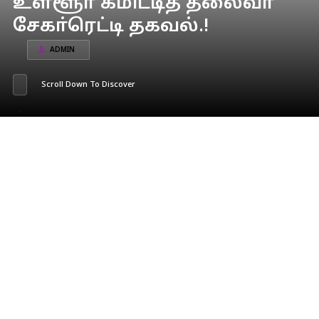
உள்ளூா் கமிட்டித் தலைவா்
சேகா்ரெட்டி தகவல்.!
ADMIN
Scroll Down To Discover