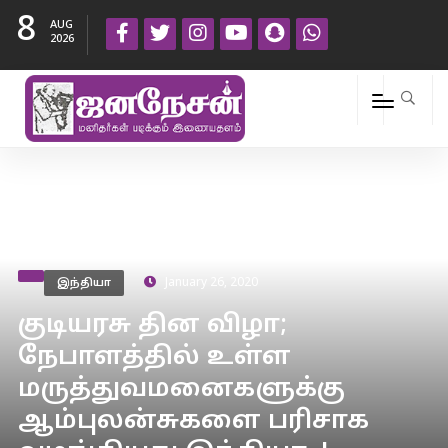
8
AUG
2026
இந்தியா
January 26, 2020
குடியரசு தின விழா;
நேபாளத்தில் உள்ள
மருத்துவமனைகளுக்கு
ஆம்புலன்சுகளை பரிசாக