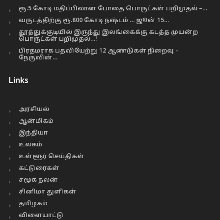
ரூ.5 கோடி மதிப்பிலான போதை பொருட்கள் பறிமுதல் –…
வருடத்திற்கு ரூ.800 கோடி நஷ்டம் … ஜூன் 15…
தூத்துக்குடியில் இருந்து இலங்கைக்கு கடத்த முயன்ற
பொருட்கள் பறிமுதல்…!
பிரதமராக பதவியேற்று 12 ஆண்டுகள் நிறைவு –
நேருவின்…
Links
அரசியல்
ஆன்மிகம்
இந்தியா
உலகம்
உள்ளூர் செய்திகள்
கட்டுரைகள்
சமூக நலன்
சினிமா துளிகள்
தமிழகம்
விளையாட்டு