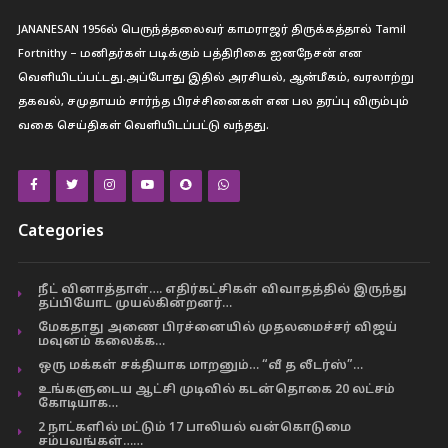
JANANESAN 1956ல் பெருந்த்தலைவர் காமராஜர் திருக்கத்தால் Tamil
Fortnithy – மனிதர்கள் படிக்கும் பத்திரிகை ஐனநேசன் என
வெளியிடப்பட்டது.அப்போது இதில் அரசியல், ஆன்மீகம், வரலாற்று
தகவல், சமுதாயம் சார்ந்த பிரச்சினைகள் என பல தரப்பு விரும்பும்
வகை செய்திகள் வெளியிடப்பட்டு வந்தது.
Categories
நீட் வினாத்தாள்…. எதிர்கட்சிகள் விவாதத்தில் இருந்து
தப்பியோட முயல்கின்றனர்…
மேகதாது அணை பிரச்னையில் முதலமைச்சர் விஜய்
மவுனம் கலைக்க…
ஒரு மக்கள் சக்தியாக மாறனும்… “வீ த லீடர்ஸ்”…
உங்களுடைய ஆட்சி முடிவில் கடன்தொகை 20 லட்சம்
கோடியாக…
2 நாட்களில் மட்டும் 17 பாலியல் வன்கொடுமை
சம்பவங்கள்……