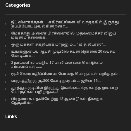
Categories
நீட் வினாத்தாள்…. எதிர்கட்சிகள் விவாதத்தில் இருந்து
தப்பியோட முயல்கின்றனர்…
மேகதாது அணை பிரச்னையில் முதலமைச்சர் விஜய்
மவுனம் கலைக்க…
ஒரு மக்கள் சக்தியாக மாறனும்… “வீ த லீடர்ஸ்”…
உங்களுடைய ஆட்சி முடிவில் கடன்தொகை 20 லட்சம்
கோடியாக…
2 நாட்களில் மட்டும் 17 பாலியல் வன்கொடுமை
சம்பவங்கள்……
ரூ.5 கோடி மதிப்பிலான போதை பொருட்கள் பறிமுதல் –…
வருடத்திற்கு ரூ.800 கோடி நஷ்டம் … ஜூன் 15…
தூத்துக்குடியில் இருந்து இலங்கைக்கு கடத்த முயன்ற
பொருட்கள் பறிமுதல்…!
பிரதமராக பதவியேற்று 12 ஆண்டுகள் நிறைவு –
நேருவின்…
Links