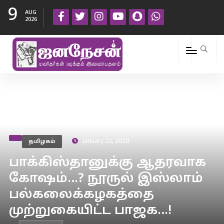
9
AUG
2026
தமிழகம்
January 22, 2020
பாக்கிஸ்தானுக்கு ஆதரவாக
கோஷம்…? நூருல் இஸ்லாம்
பல்கலைக்கழகத்தை
முற்றுகையிட்ட பாஜக…!