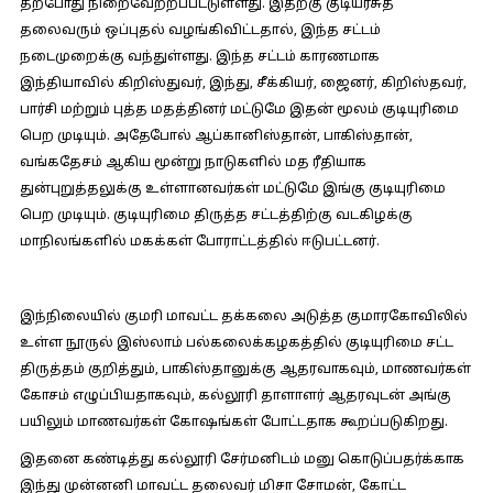
தற்போது நிறைவேற்றப்பட்டுள்ளது. இதற்கு குடியரசுத்
தலைவரும் ஒப்புதல் வழங்கிவிட்டதால், இந்த சட்டம்
நடைமுறைக்கு வந்துள்ளது. இந்த சட்டம் காரணமாக
இந்தியாவில் கிறிஸ்துவர், இந்து, சீக்கியர், ஜைனர், கிறிஸ்தவர்,
பார்சி மற்றும் புத்த மதத்தினர் மட்டுமே இதன் மூலம் குடியுரிமை
பெற முடியும். அதேபோல் ஆப்கானிஸ்தான், பாகிஸ்தான்,
வங்கதேசம் ஆகிய மூன்று நாடுகளில் மத ரீதியாக
துன்புறுத்தலுக்கு உள்ளானவர்கள் மட்டுமே இங்கு குடியுரிமை
பெற முடியும். குடியுரிமை திருத்த சட்டத்திற்கு வடகிழக்கு
மாநிலங்களில் மகக்கள் போராட்டத்தில் ஈடுபட்டனர்.
இந்நிலையில் குமரி மாவட்ட தக்கலை அடுத்த குமாரகோவிலில்
உள்ள நூருல் இஸ்லாம் பல்கலைக்கழகத்தில் குடியுரிமை சட்ட
திருத்தம் குறித்தும், பாகிஸ்தானுக்கு ஆதரவாகவும், மாணவர்கள்
கோசம் எழுப்பியதாகவும், கல்லூரி தாளாளர் ஆதரவுடன் அங்கு
பயிலும் மாணவர்கள் கோஷங்கள் போட்டதாக கூறப்படுகிறது.
இதனை கண்டித்து கல்லூரி சேர்மனிடம் மனு கொடுப்பதர்க்காக
இந்து முன்னனி மாவட்ட தலைவர் மிசா சோமன், கோட்ட