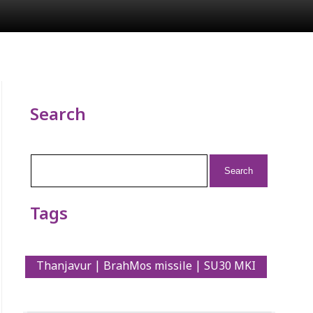
Search
Search
for:
Tags
Thanjavur | BrahMos missile | SU30 MKI