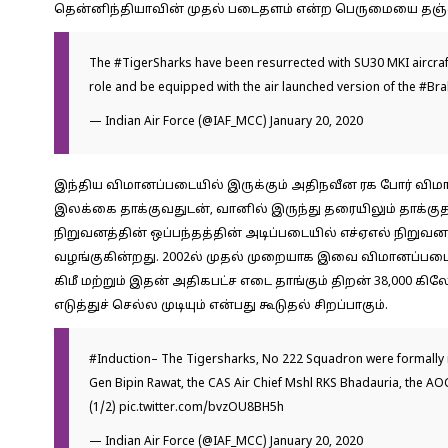
தென்னிந்தியாவின் முதல் படைதளம் என்ற பெருமையை தஞ்ச
The
#TigerSharks
have been resurrected with SU30 MKI aircraf
role and be equipped with the air launched version of the
#Br
— Indian Air Force (@IAF_MCC)
January 20, 2020
இந்திய விமானப்படையில் இருக்கும் அதிநவீன ரக போர் விம
இலக்கை தாக்குவதுடன், வானில் இருந்து தரையிலும் தாக்க
நிறுவனத்தின் ஒப்பந்தத்தின் அடிப்படையில் எச்ஏஎல் நிறு
வழங்குகின்றது. 2002ல் முதல் முறையாக இவை விமானப்படை
கிமீ மற்றும் இதன் அதிகபட்ச எடை தாங்கும் திறன் 38,000 கி
எடுத்துச் செல்ல முடியும் என்பது கூடுதல் சிறப்பாகும்.
#Induction
– The Tigersharks, No 222 Squadron were formally 
Gen Bipin Rawat, the CAS Air Chief Mshl RKS Bhadauria, the AOC
(1/2)
pic.twitter.com/bvzOU8BH5h
— Indian Air Force (@IAF_MCC)
January 20, 2020