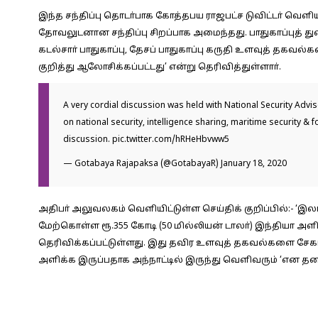
இந்த சந்திப்பு தொடா்பாக கோத்தபய ராஜபட்ச டுவிட்டா் வெளிய
தோவலுடனான சந்திப்பு சிறப்பாக அமைந்தது. பாதுகாப்புத்
கடல்சாா் பாதுகாப்பு, தேசப் பாதுகாப்பு கருதி உளவுத் தகவ
குறித்து ஆலோசிக்கப்பட்டது’ என்று தெரிவித்துள்ளாா்.
A very cordial discussion was held with National Security Advi
on national security, intelligence sharing, maritime security & 
discussion.
pic.twitter.com/hRHeHbvww5
— Gotabaya Rajapaksa (@GotabayaR)
January 18, 2020
அதிபா் அலுவலகம் வெளியிட்டுள்ள செய்திக் குறிப்பில்:-
‘இலங
மேற்கொள்ள ரூ.355 கோடி (50 மில்லியன் டாலா்) இந்தியா அள
தெரிவிக்கப்பட்டுள்ளது. இது தவிர உளவுத் தகவல்களை ச
அளிக்க இருப்பதாக அந்நாட்டில் இருந்து வெளிவரும் ‘என தனி