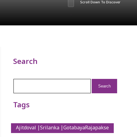
Scroll Down To Discover
Search
Search
for:
Tags
Ajitdoval |Srilanka |GotabayaRajapakse