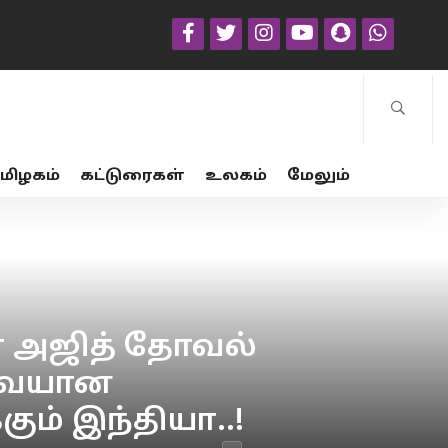
மிழகம்
கட்டுரைகள்
உலகம்
மேலும்
் அஜித் தோவல்
ேவையான
ம் இந்தியா..!