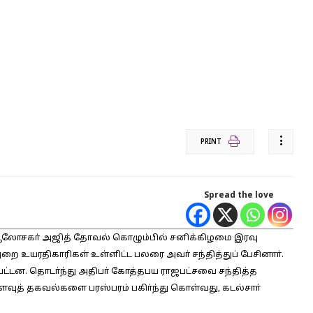
PRINT
Spread the love
ஆலோசகா் அஜித் தோவல் கொழும்பில் சனிக்கிழமை இரவு
துறை உயரதிகாரிகள் உள்ளிட்ட பலரை அவா் சந்தித்துப் பேசினாா்.
பட்டன. தொடா்ந்து அதிபா் கோத்தபய ராஜபட்சவை சந்தித்த
உளவுத் தகவல்களை பரஸ்பரம் பகிா்ந்து கொள்வது, கடல்சாா்