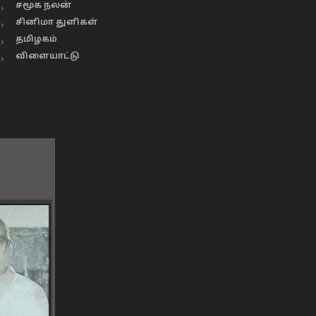
சமூக நலன்
சினிமா துளிகள்
தமிழகம்
விளையாட்டு