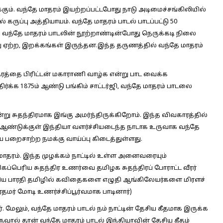
கும். வந்தே மாதரம் இயற்றப்பட்டபோது நாடு அடிமைச்சங்கிலியில்
் கருப்பு அத்தியாயம். வந்தே மாதரம் பாடல் பாடப்பட்டு 50
வந்தே மாதரம் பாடலின் நூற்றாண்டின்போது நெருக்கடி நிலை
று ஏற்ற, இறக்கங்கள் இருந்தன.இந்த தருணத்தில் வந்தே மாதரம்
தரத்தை பிரிட்டன் மகாராணி வாழ்க என்று பாட வைக்க
ர்க்க 1875ம் ஆண்டு பங்கிம் சாட்டர்ஜி, வந்தே மாதரம் பாடலை
ன்று சுதந்திரமாக இங்கு அமர்ந்திருக்கிறோம். இந்த விவகாரத்தில்
் ஆண்டுக்குள் இந்தியா வளர்ச்சியடைந்த நாடாக உருவாக வந்தே
 பறைசாற்ற நமக்கு வாய்ப்பு கிடைத்துள்ளது.
 மாதரம். இந்த முழக்கம் நாட்டில் உள்ள அனைவரையும்
கப்பெரிய சுதந்திர உணர்வை தமிழக சுதந்திரப் போராட்ட வீரர்
மணிய பாரதி தமிழில் கவிதைகளை எழுதி ஆங்கிலேயர்களை மிரளச்
ரதமர் மோடி உணர்ச்சிப்பூர்வமாக பாடினார்)
. மேலும், வந்தே மாதரம் பாடல் நம் நாட்டின் தேசிய கீதமாக இருக்க
ருவால் தான் வந்தே மாதரம் பாடல் இந்தியாவின் தேசிய கீதம்