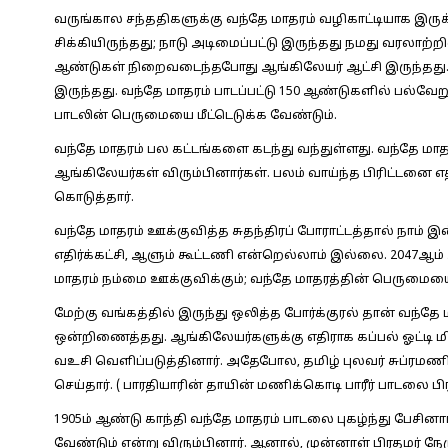
வருங்கால சந்ததிகளுக்கு வந்தே மாதரம் வழிகாட்டியாக இருக்
சிக்கியிருந்தது; நாடு அடிமைப்பட்டு இருந்தது நமது வரலாற்றில
ஆண்டுகள் நிறைவடைந்தபோது ஆங்கிலேயர் ஆட்சி இருந்தது. 
இருந்தது. வந்தே மாதரம் பாடப்பட்டு 150 ஆண்டுகளில் பல்வே
பாடலின் பெருமையை மீட்டெடுக்க வேண்டும்.
வந்தே மாதரம் பல கட்டங்களை கடந்து வந்துள்ளது. வந்தே மா
ஆங்கிலேயர்கள் விரும்பினார்கள். பலம் வாய்ந்த பிரிட்டனை எதி
கொடுத்தார்.
வந்தே மாதரம் ஊக்குவித்த சுதந்திரப் போராட்டத்தால் நாம் இ
எதிர்க்கட்சி, ஆளும் கூட்டணி என்றெல்லாம் இல்லை. 2047ஆம
மாதரம் நம்மை ஊக்குவிக்கும்; வந்தே மாதரத்தின் பெருமையை
மேற்கு வங்கத்தில் இருந்து ஒலித்த போர்க்குரல் தான் வந்தே
ஒன்றிணைத்தது. ஆங்கிலேயர்களுக்கு எதிராக கப்பல் ஓட்டி மி
வஉசி வெளிப்படுத்தினார். அதேபோல, தமிழ் புலவர் சுப்ர
செய்தார். ( பாரதியாரின் தாயின் மணிக்கொடி பாரீர் பாடலை பி
1905ம் ஆண்டு காந்தி வந்தே மாதரம் பாடலை புகழ்ந்து பேசினார்
வேண்டும் என்று விரும்பினார். ஆனால், முன்னாள் பிரதமர் நே