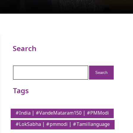
Search
Search
for:
Tags
#India | #VandeMataram150 | #PMModi
#LokSabha | #pmmodi | #Tamillanguage