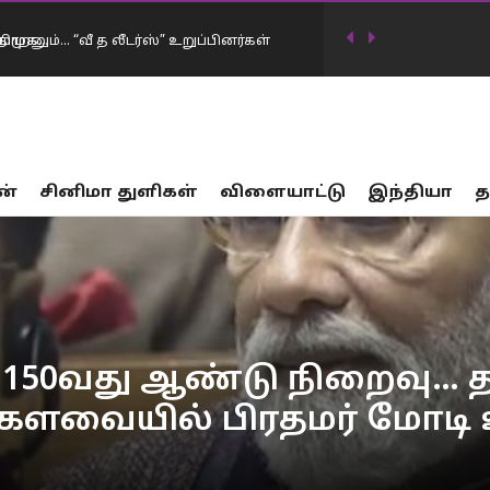
ாறனும்… “வீ த லீடர்ஸ்” உறுப்பினர்கள்
டிவில் கடன்தொகை 20 லட்சம் கோடியாக
ன்
சினிமா துளிகள்
விளையாட்டு
இந்தியா
த
…
17 பாலியல் வன்கொடுமை சம்பவங்கள்… சட்டம்
ர்கட்சிகள் விவாதத்தில் இருந்து தப்பியோட
ிய அமைச்சர் கிரண்…
னையில் முதலமைச்சர் விஜய் மவுனம்
் 150வது ஆண்டு நிறைவு…
க்களவையில் பிரதமர் மோட
திமுக…