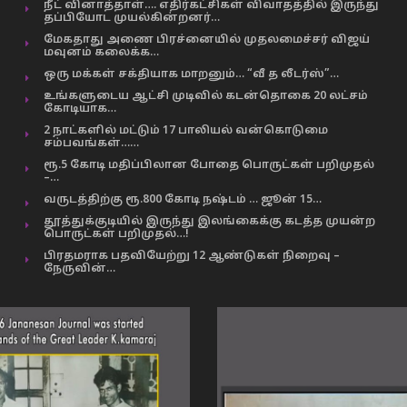
நீட் வினாத்தாள்…. எதிர்கட்சிகள் விவாதத்தில் இருந்து
தப்பியோட முயல்கின்றனர்…
மேகதாது அணை பிரச்னையில் முதலமைச்சர் விஜய்
மவுனம் கலைக்க…
ஒரு மக்கள் சக்தியாக மாறனும்… “வீ த லீடர்ஸ்”…
உங்களுடைய ஆட்சி முடிவில் கடன்தொகை 20 லட்சம்
கோடியாக…
2 நாட்களில் மட்டும் 17 பாலியல் வன்கொடுமை
சம்பவங்கள்……
ரூ.5 கோடி மதிப்பிலான போதை பொருட்கள் பறிமுதல்
–…
வருடத்திற்கு ரூ.800 கோடி நஷ்டம் … ஜூன் 15…
தூத்துக்குடியில் இருந்து இலங்கைக்கு கடத்த முயன்ற
பொருட்கள் பறிமுதல்…!
பிரதமராக பதவியேற்று 12 ஆண்டுகள் நிறைவு –
நேருவின்…