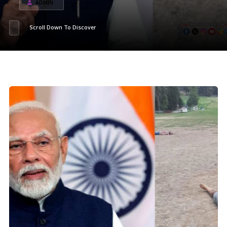
ADMIN
Scroll Down To Discover