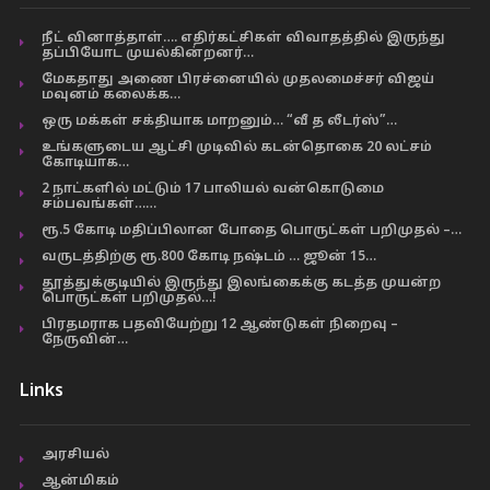
நீட் வினாத்தாள்…. எதிர்கட்சிகள் விவாதத்தில் இருந்து
தப்பியோட முயல்கின்றனர்…
மேகதாது அணை பிரச்னையில் முதலமைச்சர் விஜய்
மவுனம் கலைக்க…
ஒரு மக்கள் சக்தியாக மாறனும்… “வீ த லீடர்ஸ்”…
உங்களுடைய ஆட்சி முடிவில் கடன்தொகை 20 லட்சம்
கோடியாக…
2 நாட்களில் மட்டும் 17 பாலியல் வன்கொடுமை
சம்பவங்கள்……
ரூ.5 கோடி மதிப்பிலான போதை பொருட்கள் பறிமுதல் –…
வருடத்திற்கு ரூ.800 கோடி நஷ்டம் … ஜூன் 15…
தூத்துக்குடியில் இருந்து இலங்கைக்கு கடத்த முயன்ற
பொருட்கள் பறிமுதல்…!
பிரதமராக பதவியேற்று 12 ஆண்டுகள் நிறைவு –
நேருவின்…
Links
அரசியல்
ஆன்மிகம்