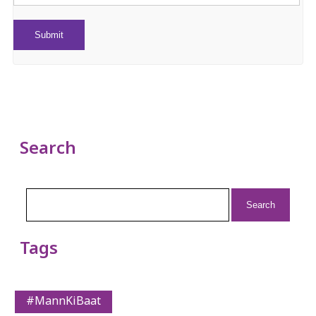
Search
Search
for:
Tags
#MannKiBaat