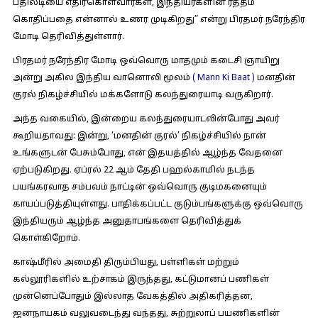
பதிலடியை எதிர்கொள்வார்கள், இந்தியர்களின் ரத்தம்
கொதிப்பதை என்னால் உணர முடிகிறது” என்று பிரதமர் நரேந்திர
மோடி தெரிவித்துள்ளார்.
பிரதமர் நரேந்திர மோடி ஒவ்வொரு மாதமும் கடைசி ஞாயிறு
அன்று அகில இந்திய வானொலி மூலம்
(
Mann Ki Baat )
மனதின்
குரல் நிகழ்ச்சியில் மக்களோடு கலந்துரையாடி வருகிறார்.
அந்த வகையில், இன்றைய கலந்துரையாடலின்போது அவர்
கூறியதாவது:
இன்று, ‘மனதின் குரல்’ நிகழ்ச்சியில் நான்
உங்களுடன் பேசும்போது, ​​என் இதயத்தில் ஆழ்ந்த வேதனை
ஏற்படுகிறது. ஏப்ரல் 22 ஆம் தேதி பஹல்காமில் நடந்த
பயங்கரவாத சம்பவம் நாட்டின் ஒவ்வொரு குடிமகனையும்
காயப்படுத்தியுள்ளது. பாதிக்கப்பட்ட குடும்பங்களுக்கு ஒவ்வொரு
இந்தியரும் ஆழ்ந்த அனுதாபங்களை தெரிவித்துக்
கொள்கிறோம்.
காஷ்மீரில் அமைதி திரும்பியது, பள்ளிகள் மற்றும்
கல்லூரிகளில் உற்சாகம் இருந்தது, கட்டுமானப் பணிகள்
முன்னெப்போதும் இல்லாத வேகத்தில் அதிகரித்தன,
ஜனநாயகம் வலுவடைந்து வந்தது, சுற்றுலாப் பயணிகளின்