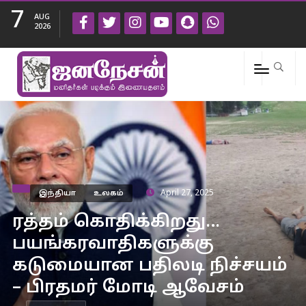
7
AUG
2026
இந்தியா
உலகம்
April 27, 2025
ரத்தம் கொதிக்கிறது…
பயங்கரவாதிகளுக்கு
கடுமையான பதிலடி நிச்சயம்
– பிரதமர் மோடி ஆவேசம்