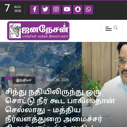
7
AUG
2026
இந்தியா
April 26, 2025
சிந்து நதியிலிருந்து ஒரு
சொட்டு நீர் கூட பாகிஸ்தான்
செல்லாது – மத்திய
நீர்வளத்துறை அமைச்சர்