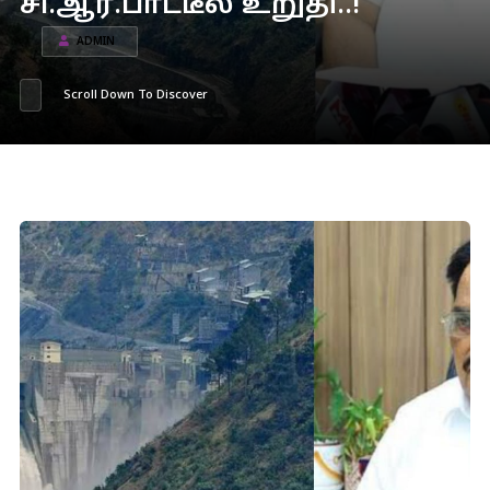
சி.ஆர்.பாட்டீல் உறுதி..!
ADMIN
Scroll Down To Discover