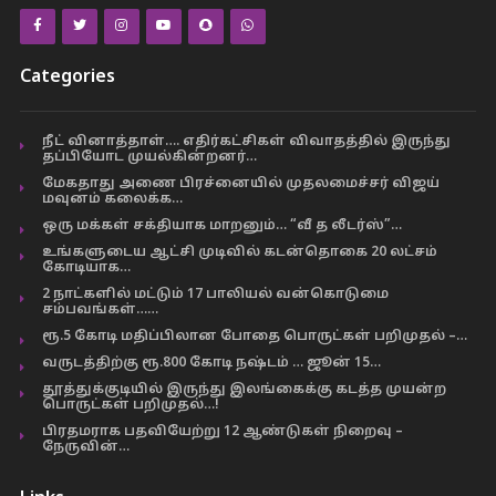
Categories
நீட் வினாத்தாள்…. எதிர்கட்சிகள் விவாதத்தில் இருந்து
தப்பியோட முயல்கின்றனர்…
மேகதாது அணை பிரச்னையில் முதலமைச்சர் விஜய்
மவுனம் கலைக்க…
ஒரு மக்கள் சக்தியாக மாறனும்… “வீ த லீடர்ஸ்”…
உங்களுடைய ஆட்சி முடிவில் கடன்தொகை 20 லட்சம்
கோடியாக…
2 நாட்களில் மட்டும் 17 பாலியல் வன்கொடுமை
சம்பவங்கள்……
ரூ.5 கோடி மதிப்பிலான போதை பொருட்கள் பறிமுதல் –…
வருடத்திற்கு ரூ.800 கோடி நஷ்டம் … ஜூன் 15…
தூத்துக்குடியில் இருந்து இலங்கைக்கு கடத்த முயன்ற
பொருட்கள் பறிமுதல்…!
பிரதமராக பதவியேற்று 12 ஆண்டுகள் நிறைவு –
நேருவின்…