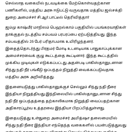
செல்லாத வகையில் நடவடிக்கை மேற்கொள்வதற்கான
பணிகளில், மத்திய அரசு ஈடுபட்டு வருவதாக மத்திய ஜல்சக்தி
துறை அமைச்சா் சி.ஆா்.பாட்டீல் தெரிவித்தாா்
ஜம்மு காஷ்மீர் மாநிலம் பெஹல்காம் பகுதியில் பயங்கரவாதிகள்
தாக்குதல் நடத்திய சம்பவம் பரபரப்பை ஏற்படுத்தியது. இந்த
சம்பவத்தில் 26 பேர் பரிதாபமாக உயிரிழந்தனர்.
இதைத்தொடர்ந்து பிரதமர் மோடி உடனடியாக பாதுகாப்புக்கான
அமைச்சரவைக் குழு கூட்டத்தை கூட்டினார். இந்த கூட்டத்தில்
முக்கிய முடிவுகள் எடுக்கப்பட்டது.அதன்படி பாகிஸ்தானுடனான
சிந்து நதி நீர் பங்கீடு ஒப்பந்தம் நிறுத்தி வைக்கப்படுவதாக
மத்திய அரசு அறிவித்தது.
இதனையடுத்து பாகிஸ்தானுக்குச் செல்லும் சிந்து நதி நீரை
இந்தியா நிறுத்தியது.இந்நிலையில் பாகிஸ்தானுடனான சிந்து
நதி நீர் ஒப்பந்தத்தை தற்காலிகமாக நிறுத்தி வைப்பதற்கான
அதிகாரப்பூர்வ உத்தரவை இந்தியா பிறப்பித்துள்ளது.
இதையடுத்து உள்துறை அமைச்சர் அமித்ஷா தலைமையில்
சிந்து நதி நீரை இந்தியா எந்தெந்த வகைகளில் பயன்படுத்துவது