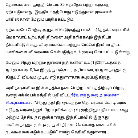
தேவைகளை பூர்த்தி செய்ய 35 சதவீதம் பற்றாக்குறை
ஏற்பட்டுள்ளது. இந்தியா தற்போது எடுத்துள்ள முடிவால்
பாகிஸ்தான் மேலும் பாதிக்கப்படும்.
ஏற்கனவே மேற்கு ஆறுகளில் இருந்து பயன் படுத்தக்கூடிய மின்
மெகாவாட் உற்பத்தி திறனை அதிகரிக்கவும் இந்தியா
திட்டமிட்டுள்ளது. கிஷன்கங்கா மற்றும் ரேட்லே நீர்மின் திட்ட
பணிகளை விரைவாக செல்படுத்தவும் முடிவு செய்யப்பட்டுள்ளது.
மேலும் சிந்து மற்றும் துணை நதிகளின் உபரி நீரோட்டத்தை
ஜம்மு காஷ்மீரில் இருந்து பஞ்சாப், அரியானா, ராஜஸ்தானுக்கு
திருப்பி விடவும் முடிவு எடுத்துள்ளதாக கூறப்படுகிறது.
அமித்ஷாவின் இல்லத்தில் நடைபெற்ற கூட்டத்திற்குப் பிறகு
தனது எக்ஸ் பக்கத்தில் பதிவிட்ட
நீர்வளத்துறை அமைச்சர்
சி.ஆர்.பாட்டீல்
, “சிந்து நதி நீர் ஒப்பந்தம் தொடர்பாக மோடி அரசு
எடுத்த வரலாற்றுச் சிறப்புமிக்க முடிவு முற்றிலும் நியாயமானது
மற்றும் தேசிய நலனுக்கானது. இந்தியாவில் இருந்து
பாகிஸ்தானுக்குள் ஒரு துளி நீர் கூட செல்லாத வகையில்
நடவடிக்கை எடுக்கப்படும்” என்று தெரிவித்துள்ளார். .