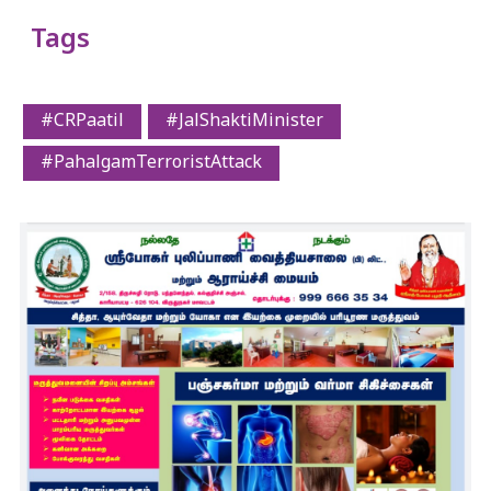
Tags
#CRPaatil
#JalShaktiMinister
#PahalgamTerroristAttack