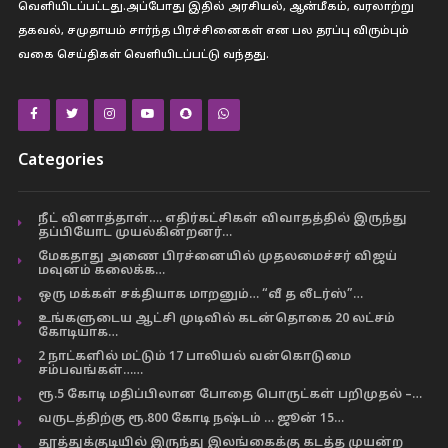
வெளியிடப்பட்டது.அப்போது இதில் அரசியல், ஆன்மீகம், வரலாற்று
தகவல், சமுதாயம் சார்ந்த பிரச்சினைகள் என பல தரப்பு விரும்பும்
வகை செய்திகள் வெளியிடப்பட்டு வந்தது.
Categories
நீட் வினாத்தாள்…. எதிர்கட்சிகள் விவாதத்தில் இருந்து
தப்பியோட முயல்கின்றனர்…
மேகதாது அணை பிரச்னையில் முதலமைச்சர் விஜய்
மவுனம் கலைக்க…
ஒரு மக்கள் சக்தியாக மாறனும்… “வீ த லீடர்ஸ்”…
உங்களுடைய ஆட்சி முடிவில் கடன்தொகை 20 லட்சம்
கோடியாக…
2 நாட்களில் மட்டும் 17 பாலியல் வன்கொடுமை
சம்பவங்கள்……
ரூ.5 கோடி மதிப்பிலான போதை பொருட்கள் பறிமுதல் –…
வருடத்திற்கு ரூ.800 கோடி நஷ்டம் … ஜூன் 15…
தூத்துக்குடியில் இருந்து இலங்கைக்கு கடத்த முயன்ற