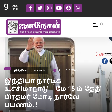
9
AUG
2026
இந்தியா
உலகம்
April 17, 2025
இந்தியா-நார்டிக்
உச்சிமாநாடு – மே 15-ம் தேதி
பிரதமர் மோடி நார்வே
பயணம்..!