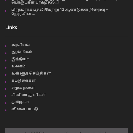
பொருட்கள் பறிமுதல்…!
பிரதமராக பதவியேற்று 12 ஆண்டுகள் நிறைவு –
நேருவின்…
Links
அரசியல்
ஆன்மிகம்
இந்தியா
உலகம்
உள்ளூர் செய்திகள்
கட்டுரைகள்
சமூக நலன்
சினிமா துளிகள்
தமிழகம்
விளையாட்டு