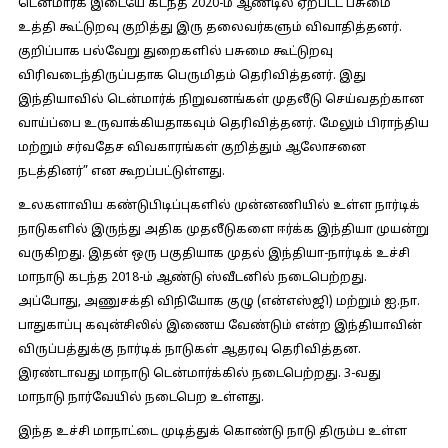
டென்மார்க் இடையே கடந்த 2020-ம் ஆண்டில் ஏற்பட்ட பசுமை
உத்தி கூட்டுறவு குறித்து இரு தலைவர்களும் விவாதித்தனர்.
குறிப்பாக பல்வேறு துறைகளில் பசுமை கூட்டுறவு
விரிவடைந்திருப்பதாக பெருமிதம் தெரிவித்தனர். இது
இந்தியாவில் டென்மார்க் நிறுவனங்கள் முதலீடு செய்வதற்கான
வாய்ப்பை உருவாக்கியதாகவும் தெரிவித்தனர். மேலும் பிராந்திய
மற்றும் சர்வதேச விவகாரங்கள் குறித்தும் ஆலோசனை
நடத்தினர்” என கூறப்பட்டுள்ளது.
உலகளாவிய கண்டுபிடிப்புகளில் முன்னணியில் உள்ள நார்டிக்
நாடுகளில் இருந்து அதிக முதலீடுகளை ஈர்க்க இந்தியா முயன்று
வருகிறது. இதன் ஒரு பகுதியாக முதல் இந்தியா-நார்டிக் உச்சி
மாநாடு கடந்த 2018-ம் ஆண்டு ஸ்வீடனில் நடைபெற்றது.
அப்போது, அணுசக்தி விநியோக குழு (என்எஸ்ஜி) மற்றும் ஐ.நா.
பாதுகாப்பு கவுன்சிலில் இணைய வேண்டும் என்ற இந்தியாவின்
விருப்பத்துக்கு நார்டிக் நாடுகள் ஆதரவு தெரிவித்தன.
இரண்டாவது மாநாடு டென்மார்க்கில் நடைபெற்றது. 3-வது
மாநாடு நார்வேயில் நடைபெற உள்ளது.
இந்த உச்சி மாநாட்டை முடித்துக் கொண்டு நாடு திரும்ப உள்ள