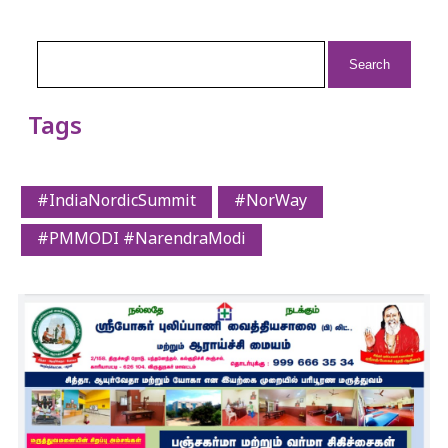
Search
for:
Tags
#IndiaNordicSummit
#NorWay
#PMMODI #NarendraModi