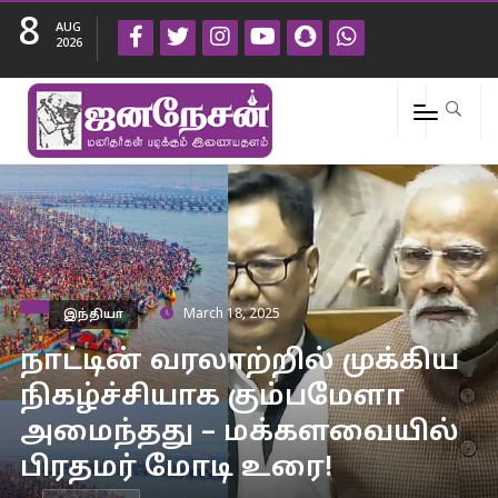
8
AUG
2026
இந்தியா
March 18, 2025
நாட்டின் வரலாற்றில் முக்கிய
நிகழ்ச்சியாக கும்பமேளா
அமைந்தது – மக்களவையில்
பிரதமர் மோடி உரை!