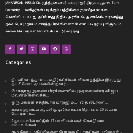
JANANESAN 1956ல் பெருந்த்தலைவர் காமராஜர் திருக்கத்தால் Tamil
Fortnithy – மனிதர்கள் படிக்கும் பத்திரிகை ஐனநேசன் என
வெளியிடப்பட்டது.அப்போது இதில் அரசியல், ஆன்மீகம், வரலாற்று
தகவல், சமுதாயம் சார்ந்த பிரச்சினைகள் என பல தரப்பு விரும்பும்
வகை செய்திகள் வெளியிடப்பட்டு வந்தது.
Categories
நீட் வினாத்தாள்…. எதிர்கட்சிகள் விவாதத்தில் இருந்து
தப்பியோட முயல்கின்றனர்…
மேகதாது அணை பிரச்னையில் முதலமைச்சர் விஜய்
மவுனம் கலைக்க…
ஒரு மக்கள் சக்தியாக மாறனும்… “வீ த லீடர்ஸ்”…
உங்களுடைய ஆட்சி முடிவில் கடன்தொகை 20 லட்சம்
கோடியாக…
2 நாட்களில் மட்டும் 17 பாலியல் வன்கொடுமை
சம்பவங்கள்……
ரூ.5 கோடி மதிப்பிலான போதை பொருட்கள் பறிமுதல் –…