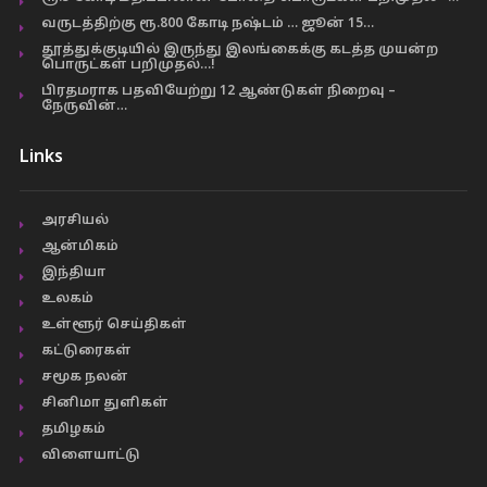
வருடத்திற்கு ரூ.800 கோடி நஷ்டம் … ஜூன் 15…
தூத்துக்குடியில் இருந்து இலங்கைக்கு கடத்த முயன்ற
பொருட்கள் பறிமுதல்…!
பிரதமராக பதவியேற்று 12 ஆண்டுகள் நிறைவு –
நேருவின்…
Links
அரசியல்
ஆன்மிகம்
இந்தியா
உலகம்
உள்ளூர் செய்திகள்
கட்டுரைகள்
சமூக நலன்
சினிமா துளிகள்
தமிழகம்
விளையாட்டு