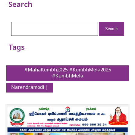
Search
Search
for:
Tags
#MahaKumbh2025 #KumbhMela2025
#KumbhMela
Narendramodi |