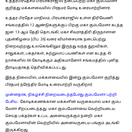
உத்தரபிரதேசம்-பிரயாக்ராஜில் நடைபெற்ற மகா கும்பமேளா
குறித்து மக்களவையில் பிரதமர் மோடி உரையாற்றினார்.
உத்தர பிரதேச மாநிலம், பிரயாக்ராஜில் உள்ள திரிவேணி
சங்கமத்தில் 12 ஆண்டுகளுக்குப் பிறகு மகா கும்பமேளா கடந்த
ஜன. 13-ஆம் தேதி தொடங்கி, மகா சிவராத்திரி திருநாளான
புதன்கிழமை (பிப். 26) வரை விமா்சையாக நடைபெற்று
நிறைவுற்றது.உலகெங்கிலும் இருந்து வந்த துறவிகள்,
சாதுக்கள், பக்தா்கள், சுற்றுலாப் பயணிகள் என கடந்த 45
நாள்களில் 66 கோடிக்கும் அதிகமானோா் சங்கமத்தில் புனித
நீராடியதாகத் தெரிவிக்கப்பட்டது.
இந்த நிலையில், மக்களவையில் இன்று கும்பமேளா குறித்து
பிரதமர் நரேந்திர மோடி உரையாற்றி வருகிறார்.
முன்னதாக, நிகழ்ச்சி நிறைவடைந்தபோது கும்பமேளா பற்றி
பேசிய :
கோடிக்கணக்கான மக்களின் வருகையால் மகா கும்ப
மேளா சிறப்படைந்தது. மகா கும்பமேளாவை வெற்றியடைய
செய்த பக்தர்கள் உட்பட அனைவருக்கும் நன்றி. மகா
கும்பமேளாவின் வெற்றியில் அனைவருடைய பங்கும் அடங்கி
இருக்கிறது.