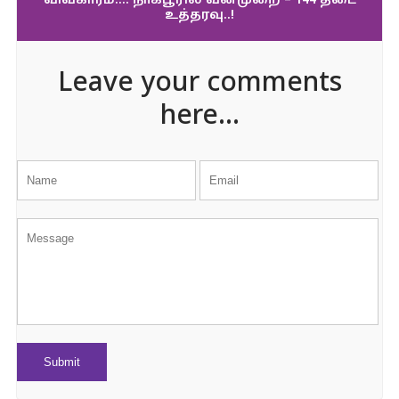
விவகாரம்…. நாக்பூரில் வன்முறை – 144 தடை
உத்தரவு..!
Leave your comments
here...