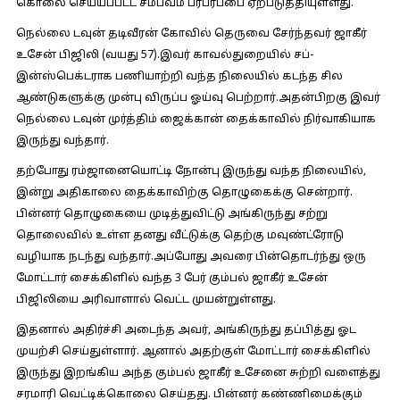
கொலை செய்யப்பட்ட சம்பவம் பரபரப்பை ஏற்படுத்தியுள்ளது.
நெல்லை டவுன் தடிவீரன் கோவில் தெருவை சேர்ந்தவர் ஜாகீர்
உசேன் பிஜிலி (வயது 57).இவர் காவல்துறையில் சப்-
இன்ஸ்பெக்டராக பணியாற்றி வந்த நிலையில் கடந்த சில
ஆண்டுகளுக்கு முன்பு விருப்ப ஓய்வு பெற்றார்.அதன்பிறகு இவர்
நெல்லை டவுன் முர்த்திம் ஜைக்கான் தைக்காவில் நிர்வாகியாக
இருந்து வந்தார்.
தற்போது ரம்ஜானையொட்டி நோன்பு இருந்து வந்த நிலையில்,
இன்று அதிகாலை தைக்காவிற்கு தொழுகைக்கு சென்றார்.
பின்னர் தொழுகையை முடித்துவிட்டு அங்கிருந்து சற்று
தொலைவில் உள்ள தனது வீட்டுக்கு தெற்கு மவுண்ட்ரோடு
வழியாக நடந்து வந்தார்.அப்போது அவரை பின்தொடர்ந்து ஒரு
மோட்டார் சைக்கிளில் வந்த 3 பேர் கும்பல் ஜாகீர் உசேன்
பிஜிலியை அரிவாளால் வெட்ட முயன்றுள்ளது.
இதனால் அதிர்ச்சி அடைந்த அவர், அங்கிருந்து தப்பித்து ஓட
முயற்சி செய்துள்ளார். ஆனால் அதற்குள் மோட்டார் சைக்கிளில்
இருந்து இறங்கிய அந்த கும்பல் ஜாகீர் உசேனை சுற்றி வளைத்து
சரமாரி வெட்டிக்கொலை செய்தது. பின்னர் கண்ணிமைக்கும்