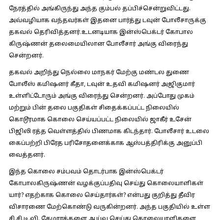
நேரத்தில் அங்கிருந்து அந்த கும்பல் தப்பிச்சென்றுவிட்டது.
அவ்வழியாக வந்தவர்கள் இதனை பார்த்து டவுன் போலீசாருக்கு
தகவல் தெரிவித்தனர்.உடனடியாக இன்ஸ்பெக்டர் கோபால
கிருஷ்ணன் தலைமையிலான போலீசார் அங்கு விரைந்து
சென்றனர்.
தகவல் அறிந்து நெல்லை மாநகர் மேற்கு மண்டல துணை
போலீஸ் கமிஷனர் கீதா, டவுன் உதவி கமிஷனர் அஜிகுமார்
உள்ளிட்டோரும் அங்கு விரைந்து சென்றனர். அப்போது முகம்
மற்றும் பின் தலை பகுதிகள் சிதைக்கப்பட்ட நிலையில்
கொடூரமாக கொலை செய்யப்பட்ட நிலையில் ஜாகீர் உசேன்
பிஜிலி ரத்த வெள்ளத்தில் பிணமாக கிடந்தார். போலீசார் உடலை
கைப்பற்றி பிரேத பரிசோதனைக்காக ஆஸ்பத்திரிக்கு அனுப்பி
வைத்தனர்.
இந்த கொலை சம்பவம் தொடர்பாக இன்ஸ்பெக்டர்
கோபாலகிருஷ்ணன் வழக்குப்பதிவு செய்து கொலையாளிகள்
யார்? எதற்காக கொலை செய்தார்கள்? என்பது குறித்து தீவிர
விசாரணை மேற்கொண்டு வருகின்றனர். அந்த பகுதியில் உள்ள
சி.சி.டி.வி. கேமராக்களை ஆய்வு செய்து கொலையாளிகளை