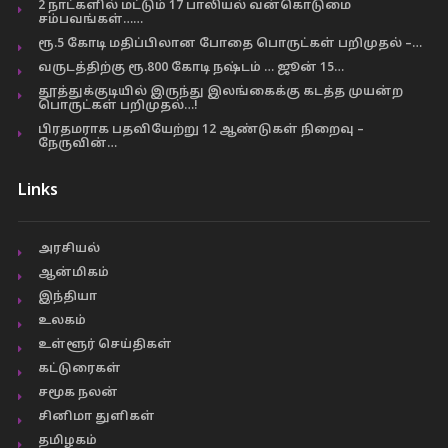
2 நாட்களில் மட்டும் 17 பாலியல் வன்கொடுமை
சம்பவங்கள்……
ரூ.5 கோடி மதிப்பிலான போதை பொருட்கள் பறிமுதல் –…
வருடத்திற்கு ரூ.800 கோடி நஷ்டம் … ஜூன் 15…
தூத்துக்குடியில் இருந்து இலங்கைக்கு கடத்த முயன்ற
பொருட்கள் பறிமுதல்…!
பிரதமராக பதவியேற்று 12 ஆண்டுகள் நிறைவு –
நேருவின்…
Links
அரசியல்
ஆன்மிகம்
இந்தியா
உலகம்
உள்ளூர் செய்திகள்
கட்டுரைகள்
சமூக நலன்
சினிமா துளிகள்
தமிழகம்