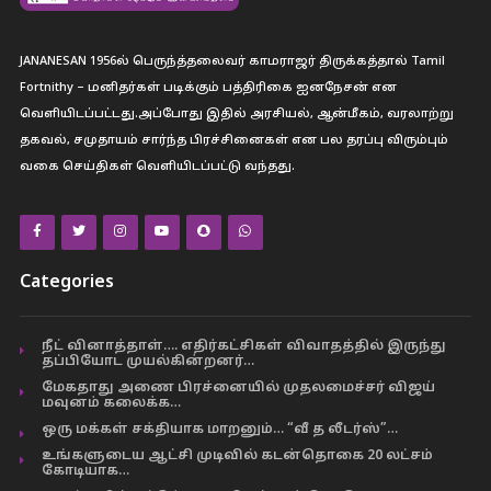
JANANESAN 1956ல் பெருந்த்தலைவர் காமராஜர் திருக்கத்தால் Tamil
Fortnithy – மனிதர்கள் படிக்கும் பத்திரிகை ஐனநேசன் என
வெளியிடப்பட்டது.அப்போது இதில் அரசியல், ஆன்மீகம், வரலாற்று
தகவல், சமுதாயம் சார்ந்த பிரச்சினைகள் என பல தரப்பு விரும்பும்
வகை செய்திகள் வெளியிடப்பட்டு வந்தது.
Categories
நீட் வினாத்தாள்…. எதிர்கட்சிகள் விவாதத்தில் இருந்து
தப்பியோட முயல்கின்றனர்…
மேகதாது அணை பிரச்னையில் முதலமைச்சர் விஜய்
மவுனம் கலைக்க…
ஒரு மக்கள் சக்தியாக மாறனும்… “வீ த லீடர்ஸ்”…
உங்களுடைய ஆட்சி முடிவில் கடன்தொகை 20 லட்சம்
கோடியாக…