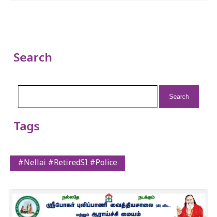
Search
Search
for:
Tags
#Nellai #RetiredSI #Police