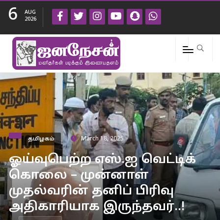
6
AUG
2026
தமிழகம்
March 18, 2025
ஓய்வுபெற்ற எஸ்.ஐ வெட்டிக்
கொலை – முன்னாள்
முதல்வரின் தனிப் பிரிவு
அதிகாரியாக இருந்தவர்..!