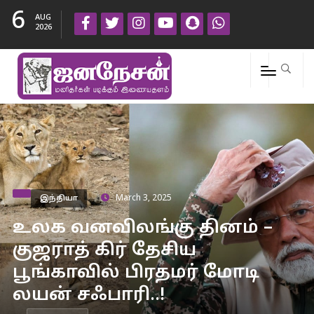
6
AUG
2026
இந்தியா
March 3, 2025
உலக வனவிலங்கு தினம் –
குஜராத் கிர் தேசிய
பூங்காவில் பிரதமர் மோடி
லயன் சஃபாரி..!