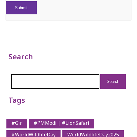
Search
Search
for:
Tags
#Gir
#PMModi | #LionSafari
#WorldWildlifeDay
WorldWildlifeDay2025