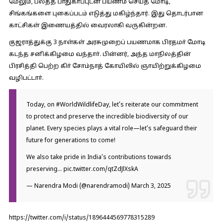
மேலும், பலத்த பாதுகாப்புடன் பயணம் செய்த மோடி,
சிங்கங்களை புகைப்படம் எடுத்து மகிழ்ந்தார். இது தொடர்பான
காட்சிகள் இணையத்தில் வைரலாகி வருகின்றன.
குஜராத்துக்கு 3 நாள்கள் அரசுமுறைப் பயணமாக பிரதமா் மோடி
கடந்த சனிக்கிழமை வந்தாா். பின்னர், அந்த மாநிலத்தின்
பிரசித்தி பெற்ற கிா் சோம்நாத் கோயிலில் ஞாயிற்றுக்கிழமை
வழிபட்டாா்.
Today, on
#WorldWildlifeDay
, let’s reiterate our commitment
to protect and preserve the incredible biodiversity of our
planet. Every species plays a vital role—let’s safeguard their
future for generations to come!
We also take pride in India’s contributions towards
preserving…
pic.twitter.com/qtZdJlXskA
— Narendra Modi (@narendramodi)
March 3, 2025
https://twitter.com/i/status/1896444569778315289