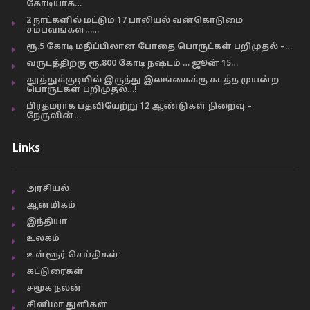
கோடியாக…
2 நாட்களில் மட்டும் 17 பாலியல் வன்கொடுமை
சம்பவங்கள்……
ரூ.5 கோடி மதிப்பிலான போதை பொருட்கள் பறிமுதல் –…
வருடத்திற்கு ரூ.800 கோடி நஷ்டம் … ஜூன் 15…
தூத்துக்குடியில் இருந்து இலங்கைக்கு கடத்த முயன்ற
பொருட்கள் பறிமுதல்…!
பிரதமராக பதவியேற்று 12 ஆண்டுகள் நிறைவு –
நேருவின்…
Links
அரசியல்
ஆன்மிகம்
இந்தியா
உலகம்
உள்ளூர் செய்திகள்
கட்டுரைகள்
சமூக நலன்
சினிமா துளிகள்