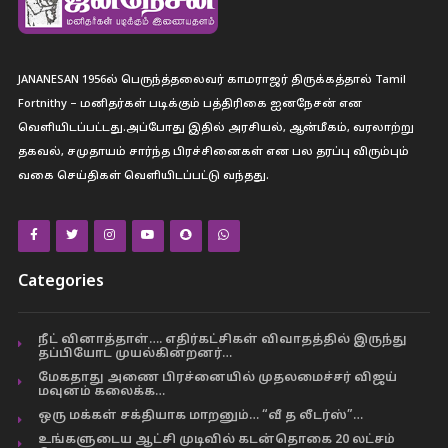
JANANESAN 1956ல் பெருந்த்தலைவர் காமராஜர் திருக்கத்தால் Tamil
Fortnithy – மனிதர்கள் படிக்கும் பத்திரிகை ஐனநேசன் என
வெளியிடப்பட்டது.அப்போது இதில் அரசியல், ஆன்மீகம், வரலாற்று
தகவல், சமுதாயம் சார்ந்த பிரச்சினைகள் என பல தரப்பு விரும்பும்
வகை செய்திகள் வெளியிடப்பட்டு வந்தது.
Categories
நீட் வினாத்தாள்…. எதிர்கட்சிகள் விவாதத்தில் இருந்து
தப்பியோட முயல்கின்றனர்…
மேகதாது அணை பிரச்னையில் முதலமைச்சர் விஜய்
மவுனம் கலைக்க…
ஒரு மக்கள் சக்தியாக மாறனும்… “வீ த லீடர்ஸ்”…
உங்களுடைய ஆட்சி முடிவில் கடன்தொகை 20 லட்சம்