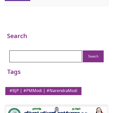
Search
Search
for:
Tags
#BJP | #PMModi | #NarendraModi