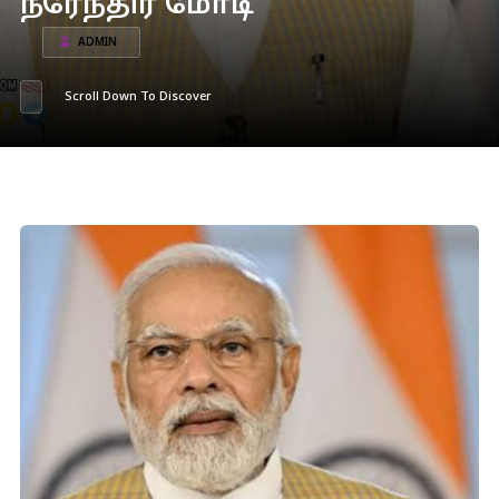
நரேந்திர மோடி
ADMIN
Scroll Down To Discover